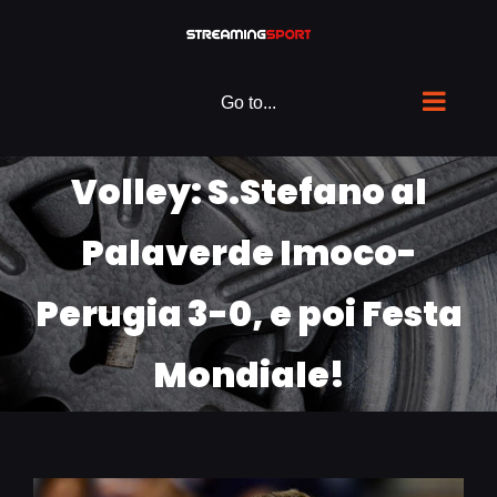
Skip
to
content
Go to...
Volley: S.Stefano al
Palaverde Imoco-
Perugia 3-0, e poi Festa
Mondiale!