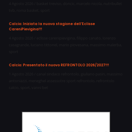
4 Agosto 2026
/
basket treviso
,
doncic
,
marcelo nicola
,
nutribullet
tvb
,
roma basket
,
sport
Calcio: Iniziata la nuova stagione dell’Eclisse
CareniPievigina!!!
4 Agosto 2026
/
eclisse carenipievigina
,
filippo canato
,
lorenzo
casagrande
,
luciano tittonel
,
mario piovesana
,
massimo malerba
,
sport
Calcio: Presentato il nuovo REFRONTOLO 2026/2027!!!
1 Agosto 2026
/
canal sindaco refrontolo
,
giuliano pasin
,
massimo
antoniazzi
,
meneghel assessotre sport refrontolo
,
refrontolo
calcio
,
sport
,
vanni bet