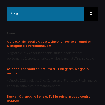
Search
for:
News
Calcio: Amichevoli d’agosto, vincono Treviso e Tamai vs
Conegliano e Portomansuè!!!
6 Agosto 2026
/
conegliano calcio
,
furlan
,
paolo zoppas
,
portomansuè
,
sport
,
tamai calcio
,
tiberio granati
,
Treviso calcio
Atletica: Scardanzan azzurra a Birmingham in agosto
nell’asta!!!
4 Agosto 2026
/
Atletica Silca Conegliano
,
Francesco Piccin
,
marco
chiarello
,
salto asta
,
scardanzan
,
sport
Basket: Calendario Serie A, TVB la prima in casa contro
ROMA!!!