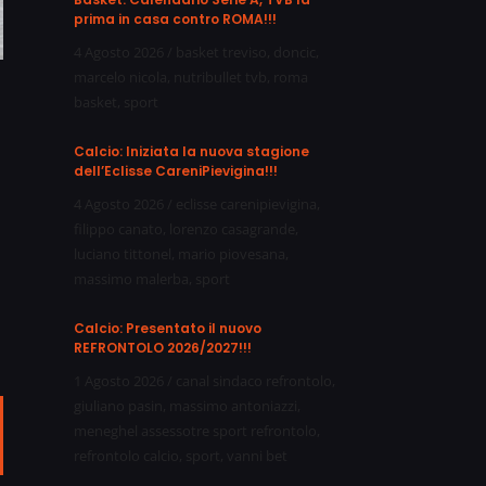
prima in casa contro ROMA!!!
4 Agosto 2026
/
basket treviso
,
doncic
,
marcelo nicola
,
nutribullet tvb
,
roma
basket
,
sport
Calcio: Iniziata la nuova stagione
dell’Eclisse CareniPievigina!!!
4 Agosto 2026
/
eclisse carenipievigina
,
filippo canato
,
lorenzo casagrande
,
luciano tittonel
,
mario piovesana
,
massimo malerba
,
sport
Calcio: Presentato il nuovo
REFRONTOLO 2026/2027!!!
1 Agosto 2026
/
canal sindaco refrontolo
,
giuliano pasin
,
massimo antoniazzi
,
meneghel assessotre sport refrontolo
,
ail
refrontolo calcio
,
sport
,
vanni bet