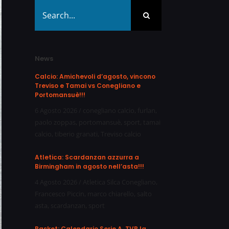
Search
for:
News
Calcio: Amichevoli d’agosto, vincono
Treviso e Tamai vs Conegliano e
Portomansuè!!!
6 Agosto 2026
/
conegliano calcio
,
furlan
,
paolo zoppas
,
portomansuè
,
sport
,
tamai
calcio
,
tiberio granati
,
Treviso calcio
Atletica: Scardanzan azzurra a
Birmingham in agosto nell’asta!!!
4 Agosto 2026
/
Atletica Silca Conegliano
,
Francesco Piccin
,
marco chiarello
,
salto
asta
,
scardanzan
,
sport
Basket: Calendario Serie A, TVB la