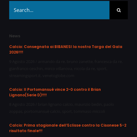
Search
for:
News
Calcio: Consegnata ai BIBANESI la nostra Targa del Gala
2026!!!!
9 Agosto 2026
/
armando da re
,
bruno zanette
,
francesca da re
,
gianfranco ceschin
,
mirco villanova
,
nicola da re
,
sport
,
streamingsport.it
,
venetoglobe.com
Calcio: Il Portomansuè vince 2-0 contro il Brian
Lignano(Serie D)!!!!
8 Agosto 2026
/
brian lignano calcio
,
maurizio bedin
,
paolo
zoppas
,
portomansuè calcio
,
sport
,
tommaso miccoli
Calcio: Prima stagionale dell’Eclisse contro la Cisonese 5-2
risultato finale!!!