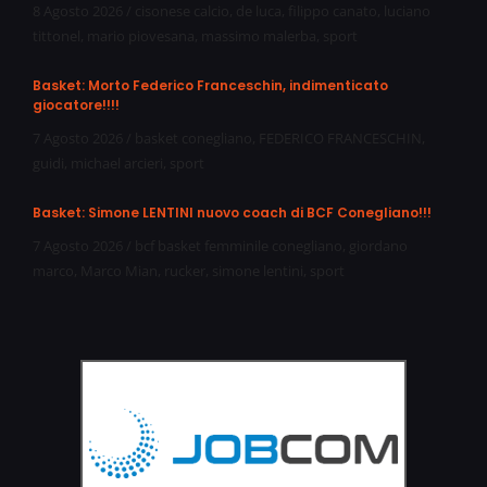
8 Agosto 2026
/
cisonese calcio
,
de luca
,
filippo canato
,
luciano
tittonel
,
mario piovesana
,
massimo malerba
,
sport
Basket: Morto Federico Franceschin, indimenticato
giocatore!!!!
7 Agosto 2026
/
basket conegliano
,
FEDERICO FRANCESCHIN
,
guidi
,
michael arcieri
,
sport
Basket: Simone LENTINI nuovo coach di BCF Conegliano!!!
7 Agosto 2026
/
bcf basket femminile conegliano
,
giordano
marco
,
Marco Mian
,
rucker
,
simone lentini
,
sport