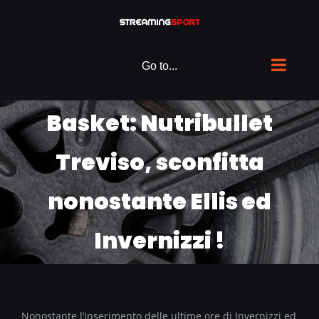
Skip
to
content
Go to...
Basket: Nutribullet
Treviso, sconfitta
nonostante Ellis ed
Invernizzi !
Nonostante l’inserimento delle ultime ore di Invernizzi ed