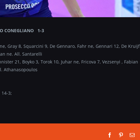
CO CONEGLIANO 1-3
e, Gray 8, Squarcini 9, De Gennaro, Fahr ne, Gennari 12, De Kruijf
n ne. All. Santarelli
ster 21, Boyko 3, Torok 10, Juhar ne, Fricova 7, Vezsenyi , Fabian
ll. Athanasopoulos
 14-3;
Facebook
Pinterest
Em