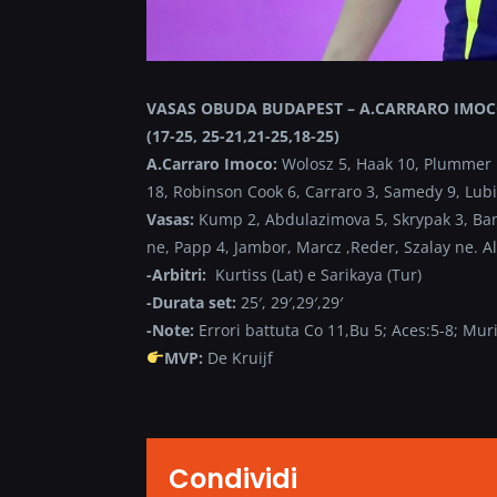
VASAS OBUDA BUDAPEST – A.CARRARO IMO
(17-25, 25-21,21-25,18-25)
A.Carraro Imoco:
Wolosz 5, Haak 10, Plummer n
18, Robinson Cook 6, Carraro 3, Samedy 9, Lubia
Vasas:
Kump 2, Abdulazimova 5, Skrypak 3, Banni
ne, Papp 4, Jambor, Marcz ,Reder, Szalay ne. A
-Arbitri:
Kurtiss (Lat) e Sarikaya (Tur)
-Durata set:
25′, 29′,29′,29′
-Note:
Errori battuta Co 11,Bu 5; Aces:5-8; Muri
MVP:
De Kruijf
Condividi