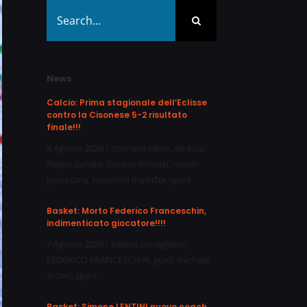
Search
for:
News
Calcio: Prima stagionale dell’Eclisse
contro la Cisonese 5-2 risultato
finale!!!
8 Agosto 2026
/
cisonese calcio
,
de luca
,
filippo canato
,
luciano tittonel
,
mario
piovesana
,
massimo malerba
,
sport
Basket: Morto Federico Franceschin,
indimenticato giocatore!!!!
7 Agosto 2026
/
basket conegliano
,
FEDERICO FRANCESCHIN
,
guidi
,
michael
arcieri
,
sport
Basket: Simone LENTINI nuovo coach