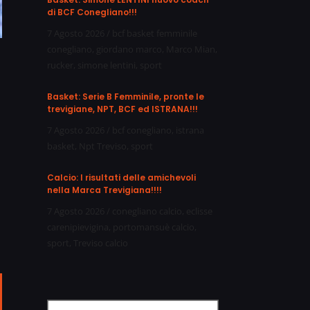
di BCF Conegliano!!!
7 Agosto 2026
/
bcf basket femminile
conegliano
,
giordano marco
,
Marco Mian
,
rucker
,
simone lentini
,
sport
Basket: Serie B Femminile, pronte le
trevigiane, NPT, BCF ed ISTRANA!!!
7 Agosto 2026
/
bcf conegliano
,
istrana
basket
,
Npt Treviso
,
sport
Calcio: I risultati delle amichevoli
nella Marca Trevigiana!!!!
7 Agosto 2026
/
conegliano calcio
,
eclisse
carenipievigina
,
portomansuè calcio
,
sport
,
Treviso calcio
ail