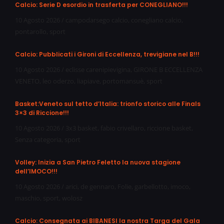
Calcio: Serie D esordio in trasferta per CONEGLIANO!!!
10 Agosto 2026
/
campodarsego calcio
,
conegliano calcio
,
pontarollo
,
sport
Calcio: Pubblicati i Gironi di Eccellenza, trevigiane nel B!!!
10 Agosto 2026
/
eclisse carenipievigina
,
GIRONE B ECCELLENZA
VENETO
,
leo oderzo
,
liapiave
,
portomansuè
,
sport
Basket:Veneto sul tetto d’Italia: trionfo storico alle Finals
3×3 di Riccione!!!
10 Agosto 2026
/
3x3 basket
,
fabio crivellaro
,
riccione basket
,
Senza categoria
,
sport
Volley: Inizia a San Pietro Feletto la nuova stagione
dell’IMOCO!!!
10 Agosto 2026
/
arici
,
de gennaro
,
Folie
,
garbellotto
,
imoco
,
maschio
,
sport
,
wolosz
Calcio: Consegnata ai BIBANESI la nostra Targa del Gala