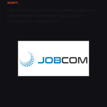
2026!!!!
9 Agosto 2026
/
armando da re
,
bruno zanette
,
francesca da re
,
gianfranco ceschin
,
mirco villanova
,
nicola da re
,
sport
,
streamingsport.it
,
venetoglobe.com