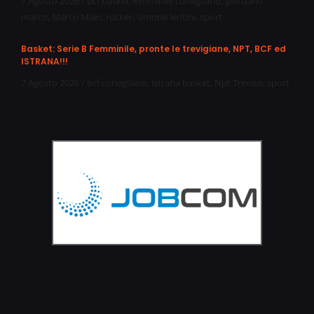
7 Agosto 2026
/
bcf basket femminile conegliano
,
giordano
marco
,
Marco Mian
,
rucker
,
simone lentini
,
sport
Basket: Serie B Femminile, pronte le trevigiane, NPT, BCF ed
ISTRANA!!!
7 Agosto 2026
/
bcf conegliano
,
istrana basket
,
Npt Treviso
,
sport