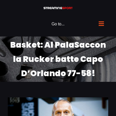
Skip
to
content
Go to...
Basket: Al PalaSaccon
la Rucker batte Capo
D’Orlando 77-58!