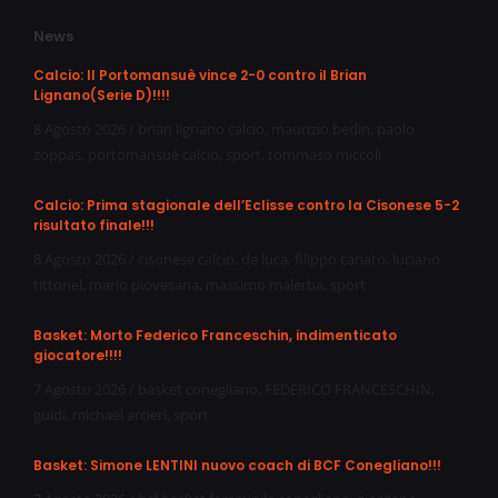
News
Calcio: Il Portomansuè vince 2-0 contro il Brian
Lignano(Serie D)!!!!
8 Agosto 2026
/
brian lignano calcio
,
maurizio bedin
,
paolo
zoppas
,
portomansuè calcio
,
sport
,
tommaso miccoli
Calcio: Prima stagionale dell’Eclisse contro la Cisonese 5-2
risultato finale!!!
8 Agosto 2026
/
cisonese calcio
,
de luca
,
filippo canato
,
luciano
tittonel
,
mario piovesana
,
massimo malerba
,
sport
Basket: Morto Federico Franceschin, indimenticato
giocatore!!!!
7 Agosto 2026
/
basket conegliano
,
FEDERICO FRANCESCHIN
,
guidi
,
michael arcieri
,
sport
Basket: Simone LENTINI nuovo coach di BCF Conegliano!!!