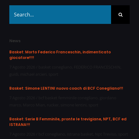
Search
for:
News
Basket: Morto Federico Franceschin, indimenticato
giocatore!!!!
7 Agosto 2026
/
basket conegliano
,
FEDERICO FRANCESCHIN
,
guidi
,
michael arcieri
,
sport
Basket: Simone LENTINI nuovo coach di BCF Conegliano!!!
7 Agosto 2026
/
bcf basket femminile conegliano
,
giordano
marco
,
Marco Mian
,
rucker
,
simone lentini
,
sport
Basket: Serie B Femminile, pronte le trevigiane, NPT, BCF ed
ISTRANA!!!
7 Agosto 2026
/
bcf conegliano
,
istrana basket
,
Npt Treviso
,
sport