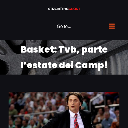
Skip
to
content
Go to...
Basket: Tvb, parte
l’estate dei Camp!