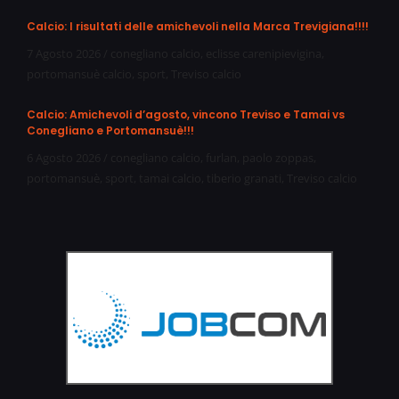
Calcio: I risultati delle amichevoli nella Marca Trevigiana!!!!
7 Agosto 2026
/
conegliano calcio
,
eclisse carenipievigina
,
portomansuè calcio
,
sport
,
Treviso calcio
Calcio: Amichevoli d’agosto, vincono Treviso e Tamai vs
Conegliano e Portomansuè!!!
6 Agosto 2026
/
conegliano calcio
,
furlan
,
paolo zoppas
,
portomansuè
,
sport
,
tamai calcio
,
tiberio granati
,
Treviso calcio