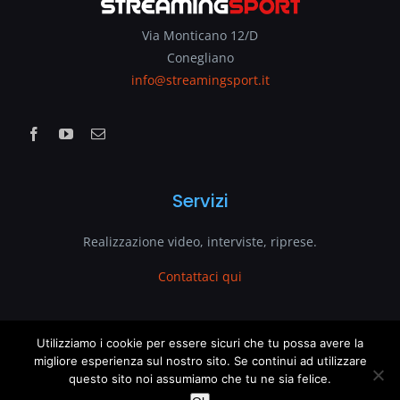
Via Monticano 12/D
Conegliano
info@streamingsport.it
Servizi
Realizzazione video, interviste, riprese.
Contattaci qui
www.streamingsport.it
Utilizziamo i cookie per essere sicuri che tu possa avere la
migliore esperienza sul nostro sito. Se continui ad utilizzare
questo sito noi assumiamo che tu ne sia felice.
è un sito web di
VenetoGlobe.com
This website uses cookies and third party services.
OK