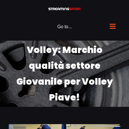
Skip
to
content
Go to...
Volley: Marchio
qualità settore
Giovanile per Volley
Piave!