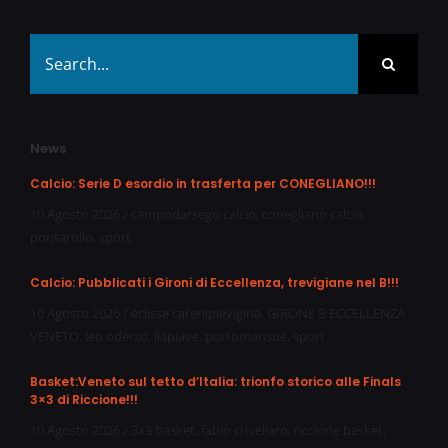
Search
for:
News
Calcio: Serie D esordio in trasferta per CONEGLIANO!!!
10 Agosto 2026
/
campodarsego calcio
,
conegliano calcio
,
pontarollo
,
sport
Calcio: Pubblicati i Gironi di Eccellenza, trevigiane nel B!!!
10 Agosto 2026
/
eclisse carenipievigina
,
GIRONE B ECCELLENZA
VENETO
,
leo oderzo
,
liapiave
,
portomansuè
,
sport
Basket:Veneto sul tetto d’Italia: trionfo storico alle Finals
3×3 di Riccione!!!
10 Agosto 2026
/
3x3 basket
,
fabio crivellaro
,
riccione basket
,