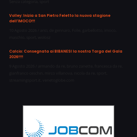
Senza categoria
,
sport
Volley: Inizia a San Pietro Feletto la nuova stagione
dell’IMOCO!!!
10 Agosto 2026
/
arici
,
de gennaro
,
Folie
,
garbellotto
,
imoco
,
maschio
,
sport
,
wolosz
Calcio: Consegnata ai BIBANESI la nostra Targa del Gala
2026!!!!
9 Agosto 2026
/
armando da re
,
bruno zanette
,
francesca da re
,
gianfranco ceschin
,
mirco villanova
,
nicola da re
,
sport
,
streamingsport.it
,
venetoglobe.com