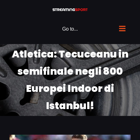
Skip
to
content
Go to...
Atletica: Tecuceanu in
semifinale negli 800
Europei Indoor di
Istanbul!