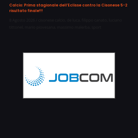
Calcio: Prima stagionale dell’Eclisse contro la Cisonese 5-2
risultato finale!!!
8 Agosto 2026
/
cisonese calcio
,
de luca
,
filippo canato
,
luciano
tittonel
,
mario piovesana
,
massimo malerba
,
sport