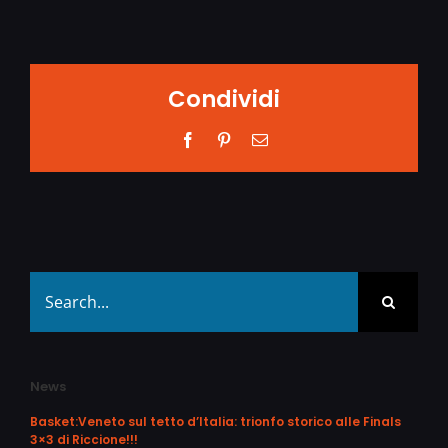
Condividi
Facebook
Pinterest
Email
Search
for:
News
Basket:Veneto sul tetto d’Italia: trionfo storico alle Finals
3×3 di Riccione!!!