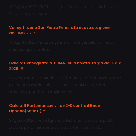
10 Agosto 2026
/
3x3 basket
,
fabio crivellaro
,
riccione basket
,
Senza categoria
,
sport
Volley: Inizia a San Pietro Feletto la nuova stagione
dell’IMOCO!!!
10 Agosto 2026
/
arici
,
de gennaro
,
Folie
,
garbellotto
,
imoco
,
maschio
,
sport
,
wolosz
Calcio: Consegnata ai BIBANESI la nostra Targa del Gala
2026!!!!
9 Agosto 2026
/
armando da re
,
bruno zanette
,
francesca da re
,
gianfranco ceschin
,
mirco villanova
,
nicola da re
,
sport
,
streamingsport.it
,
venetoglobe.com
Calcio: Il Portomansuè vince 2-0 contro il Brian
Lignano(Serie D)!!!!
8 Agosto 2026
/
brian lignano calcio
,
maurizio bedin
,
paolo
zoppas
,
portomansuè calcio
,
sport
,
tommaso miccoli