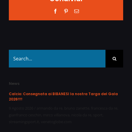
Facebook
Pinterest
Email
Search
for:
News
Calcio: Consegnata ai BIBANESI la nostra Targa del Gala
2026!!!!
9 Agosto 2026
/
armando da re
,
bruno zanette
,
francesca da re
,
gianfranco ceschin
,
mirco villanova
,
nicola da re
,
sport
,
streamingsport.it
,
venetoglobe.com