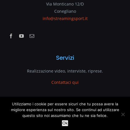
Via Monticano 12/D
Conegliano
info@streamingsport.it
Servizi
Realizzazione video, interviste, riprese.
Contattaci qui
www.streamingsport.it
Utilizziamo i cookie per essere sicuri che tu possa avere la
migliore esperienza sul nostro sito. Se continui ad utilizzare
questo sito noi assumiamo che tu ne sia felice.
è un sito web di
VenetoGlobe.com
This website uses cookies and third party services.
OK
Ok