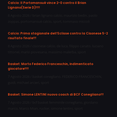
Calcio: Il Portomansuè vince 2-0 contro il Brian
Lignano(Serie D)!!!!
8 Agosto 2026
/
brian lignano calcio
,
maurizio bedin
,
paolo
zoppas
,
portomansuè calcio
,
sport
,
tommaso miccoli
Calcio: Prima stagionale dell’Eclisse contro la Cisonese 5-2
risultato finale!!!
8 Agosto 2026
/
cisonese calcio
,
de luca
,
filippo canato
,
luciano
tittonel
,
mario piovesana
,
massimo malerba
,
sport
Basket: Morto Federico Franceschin, indimenticato
giocatore!!!!
7 Agosto 2026
/
basket conegliano
,
FEDERICO FRANCESCHIN
,
guidi
,
michael arcieri
,
sport
Basket: Simone LENTINI nuovo coach di BCF Conegliano!!!
7 Agosto 2026
/
bcf basket femminile conegliano
,
giordano
marco
,
Marco Mian
,
rucker
,
simone lentini
,
sport