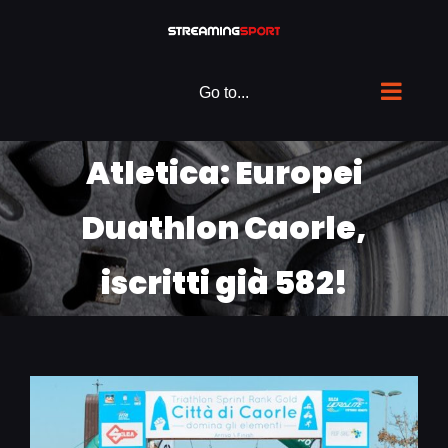
Skip
to
content
Go to...
Atletica: Europei
Duathlon Caorle,
iscritti già 582!