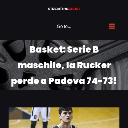
Skip
to
content
Go to...
Basket: Serie B
maschile, la Rucker
perde a Padova 74-73!