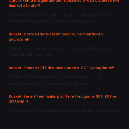
Calcio: Prima stagionale dell’Eclisse contro la Cisonese 5-2
risultato finale!!!
8 Agosto 2026
/
cisonese calcio
,
de luca
,
filippo canato
,
luciano
tittonel
,
mario piovesana
,
massimo malerba
,
sport
Basket: Morto Federico Franceschin, indimenticato
giocatore!!!!
7 Agosto 2026
/
basket conegliano
,
FEDERICO FRANCESCHIN
,
guidi
,
michael arcieri
,
sport
Basket: Simone LENTINI nuovo coach di BCF Conegliano!!!
7 Agosto 2026
/
bcf basket femminile conegliano
,
giordano
marco
,
Marco Mian
,
rucker
,
simone lentini
,
sport
Basket: Serie B Femminile, pronte le trevigiane, NPT, BCF ed
ISTRANA!!!
7 Agosto 2026
/
bcf conegliano
,
istrana basket
,
Npt Treviso
,
sport