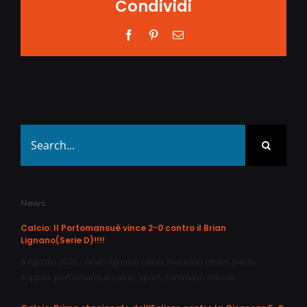
Condividi
Facebook
Pinterest
Email
Search
for:
News
Calcio: Il Portomansuè vince 2-0 contro il Brian
Lignano(Serie D)!!!!
8 Agosto 2026
/
brian lignano calcio
,
maurizio bedin
,
paolo
zoppas
,
portomansuè calcio
,
sport
,
tommaso miccoli