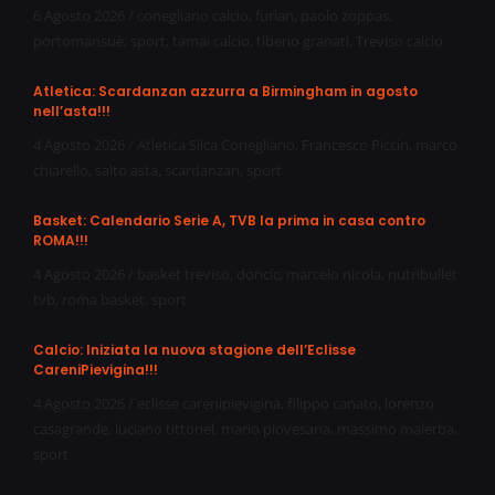
6 Agosto 2026
/
conegliano calcio
,
furlan
,
paolo zoppas
,
portomansuè
,
sport
,
tamai calcio
,
tiberio granati
,
Treviso calcio
Atletica: Scardanzan azzurra a Birmingham in agosto
nell’asta!!!
4 Agosto 2026
/
Atletica Silca Conegliano
,
Francesco Piccin
,
marco
chiarello
,
salto asta
,
scardanzan
,
sport
Basket: Calendario Serie A, TVB la prima in casa contro
ROMA!!!
4 Agosto 2026
/
basket treviso
,
doncic
,
marcelo nicola
,
nutribullet
tvb
,
roma basket
,
sport
Calcio: Iniziata la nuova stagione dell’Eclisse
CareniPievigina!!!
4 Agosto 2026
/
eclisse carenipievigina
,
filippo canato
,
lorenzo
casagrande
,
luciano tittonel
,
mario piovesana
,
massimo malerba
,
sport