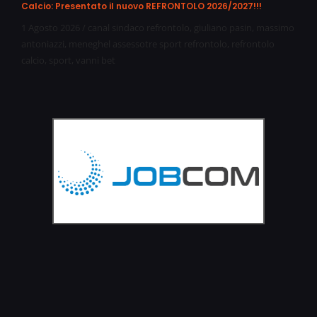
Calcio: Presentato il nuovo REFRONTOLO 2026/2027!!!
1 Agosto 2026
/
canal sindaco refrontolo
,
giuliano pasin
,
massimo
antoniazzi
,
meneghel assessotre sport refrontolo
,
refrontolo
calcio
,
sport
,
vanni bet