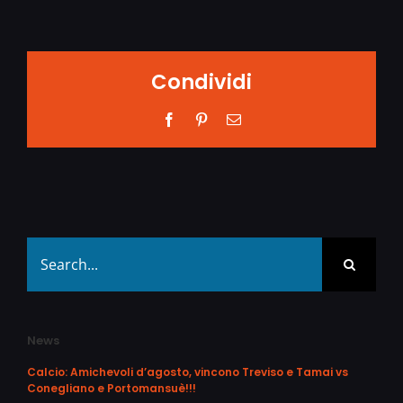
Condividi
Facebook
Pinterest
Email
Search
for:
News
Calcio: Amichevoli d’agosto, vincono Treviso e Tamai vs
Conegliano e Portomansuè!!!