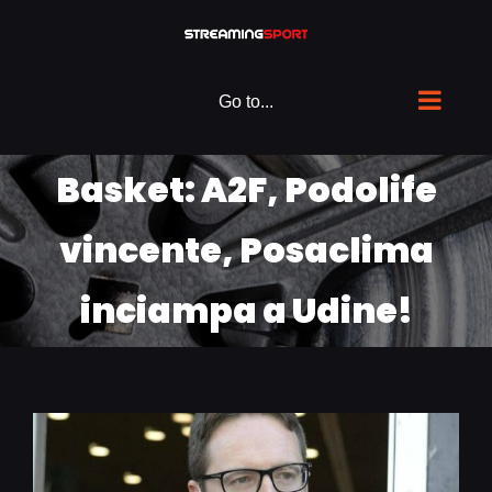
Skip
to
content
Go to...
Basket: A2F, Podolife
vincente, Posaclima
inciampa a Udine!