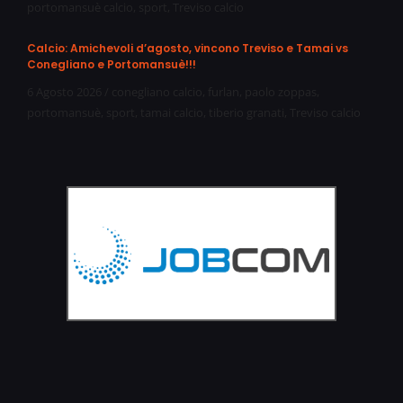
portomansuè calcio
,
sport
,
Treviso calcio
Calcio: Amichevoli d’agosto, vincono Treviso e Tamai vs
Conegliano e Portomansuè!!!
6 Agosto 2026
/
conegliano calcio
,
furlan
,
paolo zoppas
,
portomansuè
,
sport
,
tamai calcio
,
tiberio granati
,
Treviso calcio