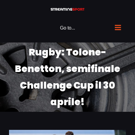
Skip
to
content
Go to...
Rugby: Tolone-
Benetton, semifinale
Challenge Cup il 30
aprile!