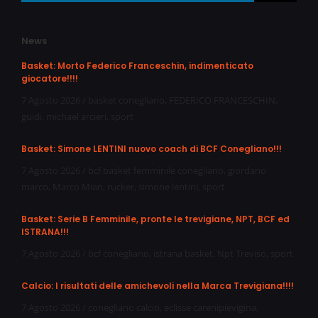
News
Basket: Morto Federico Franceschin, indimenticato
giocatore!!!!
7 Agosto 2026
/
basket conegliano
,
FEDERICO FRANCESCHIN
,
guidi
,
michael arcieri
,
sport
Basket: Simone LENTINI nuovo coach di BCF Conegliano!!!
7 Agosto 2026
/
bcf basket femminile conegliano
,
giordano
marco
,
Marco Mian
,
rucker
,
simone lentini
,
sport
Basket: Serie B Femminile, pronte le trevigiane, NPT, BCF ed
ISTRANA!!!
7 Agosto 2026
/
bcf conegliano
,
istrana basket
,
Npt Treviso
,
sport
Calcio: I risultati delle amichevoli nella Marca Trevigiana!!!!
7 Agosto 2026
/
conegliano calcio
,
eclisse carenipievigina
,