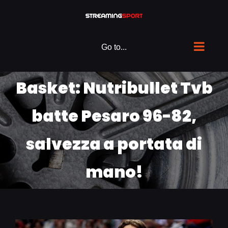
Skip
to
content
Go to...
Basket: Nutribullet Tvb
batte Pesaro 96-82,
salvezza a portata di
mano!