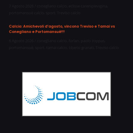
7 Agosto 2026
/
conegliano calcio
,
eclisse carenipievigina
,
portomansuè calcio
,
sport
,
Treviso calcio
Calcio: Amichevoli d’agosto, vincono Treviso e Tamai vs
Conegliano e Portomansuè!!!
6 Agosto 2026
/
conegliano calcio
,
furlan
,
paolo zoppas
,
portomansuè
,
sport
,
tamai calcio
,
tiberio granati
,
Treviso calcio