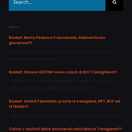
for:
News
Basket: Morto Federico Franceschin, indimenticato
giocatore!!!!
7 Agosto 2026
/
basket conegliano
,
FEDERICO FRANCESCHIN
,
guidi
,
michael arcieri
,
sport
Basket: Simone LENTINI nuovo coach di BCF Conegliano!!!
7 Agosto 2026
/
bcf basket femminile conegliano
,
giordano
marco
,
Marco Mian
,
rucker
,
simone lentini
,
sport
Basket: Serie B Femminile, pronte le trevigiane, NPT, BCF ed
ISTRANA!!!
7 Agosto 2026
/
bcf conegliano
,
istrana basket
,
Npt Treviso
,
sport
Calcio: I risultati delle amichevoli nella Marca Trevigiana!!!!