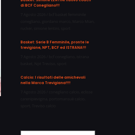
di BCF Conegliano!!!
7 Agosto 2026
/
bcf basket femminile
conegliano
,
giordano marco
,
Marco Mian
,
rucker
,
simone lentini
,
sport
Basket: Serie B Femminile, pronte le
trevigiane, NPT, BCF ed ISTRANA!!!
7 Agosto 2026
/
bcf conegliano
,
istrana
basket
,
Npt Treviso
,
sport
Calcio: I risultati delle amichevoli
nella Marca Trevigiana!!!!
7 Agosto 2026
/
conegliano calcio
,
eclisse
carenipievigina
,
portomansuè calcio
,
sport
,
Treviso calcio