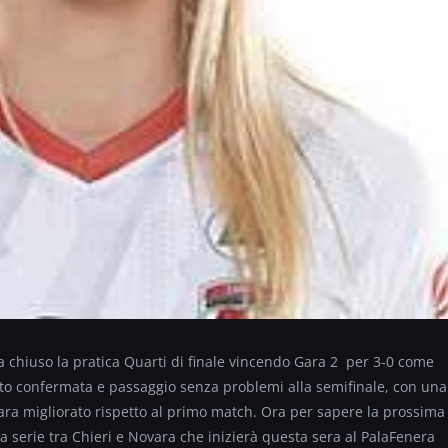
ha chiuso la pratica Quarti di finale vincendo Gara 2 per 3-0 come
usto confermata e passaggio senza problemi alla semifinale, con una
ara migliorato rispetto al primo match. Ora per sapere la prossima
a serie tra Chieri e Novara che inizierà questa sera al PalaFenera