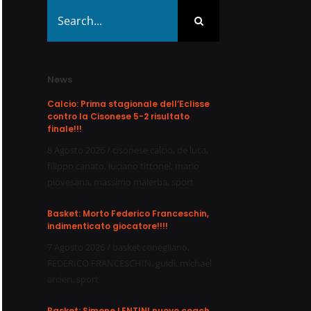
Search
for:
News
Calcio: Prima stagionale dell’Eclisse
contro la Cisonese 5-2 risultato
finale!!!
8 Agosto 2026
/
cisonese calcio
,
de luca
,
filippo canato
,
luciano tittonel
,
mario
piovesana
,
massimo malerba
,
sport
Basket: Morto Federico Franceschin,
indimenticato giocatore!!!!
7 Agosto 2026
/
basket conegliano
,
FEDERICO FRANCESCHIN
,
guidi
,
michael
arcieri
,
sport
Basket: Simone LENTINI nuovo coach