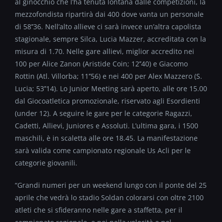
al ginocchio che l’ha tenuta lontana dalle competizioni, la
mezzofondista ripartirà dai 400 dove vanta un personale
di 58’’36. Nell’alto allieve ci sarà invece un’altra capolista
stagionale, sempre Silca, Lucia Mazzer, accreditata con la
misura di 1.70. Nelle gare allievi, miglior accredito nei
100 per Alice Zanon (Aristide Coin; 12’’40) e Giacomo
Rottin (Atl. Villorba; 11’’56) e nei 400 per Alex Mazzero (S.
Lucia; 53’’14). Lo Junior Meeting sarà aperto, alle ore 15.00
dal Giocoatletica promozionale, riservato agli Esordienti
(under 12). A seguire le gare per le categorie Ragazzi,
Cadetti, Allievi, Juniores e Assoluti. L’ultima gara, i 1500
maschili, è in scaletta alle ore 18.45. La manifestazione
sarà valida come campionato regionale Us Acli per le
categorie giovanili.
“Grandi numeri per un weekend lungo con il ponte del 25
aprile che vedrà lo stadio Soldan colorarsi con oltre 2100
atleti che si sfideranno nelle gare a staffetta, per il