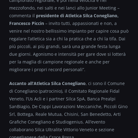
campionato regionale, e poi nella velocità e nel
mezzofondo, nei salti e nei lanci allo Junior Meeting –
commenta il
presidente di Atletica Silca Conegliano,
Francesco Piccin
– invito tutti, appassionati e non, a
venire nel nostro bellissimo impianto per capire cosa può
regalare l’atletica sia a chi la pratica che a chi la tifa. Dai
più piccoli, ai più grandi, sarà una grande festa lunga
due giorni. Agonismo e intensità per gare dove si lotterà
per la maglia di campione regionale e anche per
migliorare i propri record personali”.
Accanto all’Atletica Silca Conegliano
, ci sono il Comune
di Conegliano (patrocinio), il Comitato Regionale Fidal
Veneto, l’Us Acli e i partner Silca SpA, Banca Prealpi
SanBiagio, De Coppi Lavorazioni Meccaniche, Piccoli Gino
Srl, Bottega, Reale Mutua, Chisini, San Benedetto, Arti
Grafiche Conegliano e Studiogenius. All’evento
collaborano Silca Ultralite Vittorio Veneto e sezione
coneglianese della Croce Rossa.