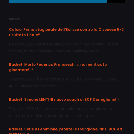
News
Calcio: Prima stagionale dell’Eclisse contro la Cisonese 5-2
risultato finale!!!
8 Agosto 2026
/
cisonese calcio
,
de luca
,
filippo canato
,
luciano
tittonel
,
mario piovesana
,
massimo malerba
,
sport
Basket: Morto Federico Franceschin, indimenticato
giocatore!!!!
7 Agosto 2026
/
basket conegliano
,
FEDERICO FRANCESCHIN
,
guidi
,
michael arcieri
,
sport
Basket: Simone LENTINI nuovo coach di BCF Conegliano!!!
7 Agosto 2026
/
bcf basket femminile conegliano
,
giordano
marco
,
Marco Mian
,
rucker
,
simone lentini
,
sport
Basket: Serie B Femminile, pronte le trevigiane, NPT, BCF ed