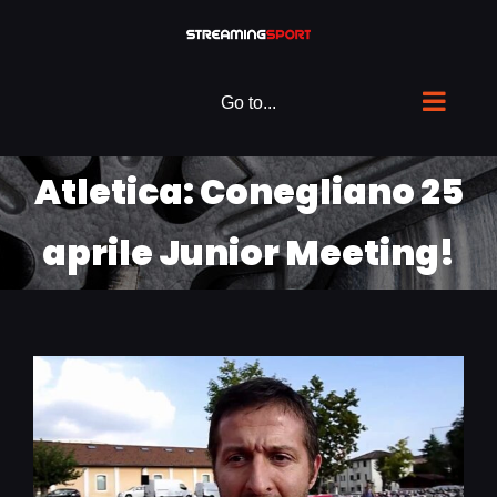
Skip
to
content
Go to...
Atletica: Conegliano 25
aprile Junior Meeting!