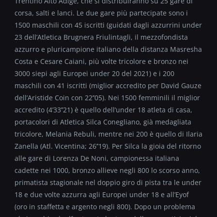
Trentino Alto Adige, che si distribuiranno su 25 gare di
corsa, salti e lanci. Le due gare più partecipate sono i
1500 maschili con 45 iscritti (guidati dagli azzurrini under
23 dell’Atletica Brugnera Friulintagli, il mezzofondista
azzurro e pluricampione italiano della distanza Masresha
Costa e Cesare Caiani, più volte tricolore e bronzo nei
3000 siepi agli Europei under 20 del 2021) e i 200
maschili con 41 iscritti (miglior accredito per David Gauze
dell’Aristide Coin con 22’’05). Nei 1500 femminili il miglior
accredito (4’33’’21) è quello dell’under 18 atleta di casa,
portacolori di Atletica Silca Conegliano, già medagliata
tricolore, Melania Rebuli, mentre nei 200 è quello di Ilaria
Zanella (Atl. Vicentina; 26’’19). Per Silca la gioia del ritorno
alle gare di Lorenza De Noni, campionessa italiana
cadette nei 1000, bronzo allieve negli 800 lo scorso anno,
primatista stagionale nel doppio giro di pista tra le under
18 e due volte azzurra agli Europei under 18 e all’Eyof
(oro in staffetta e argento negli 800). Dopo un problema