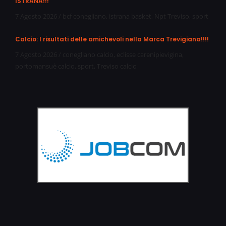
ISTRANA!!!
7 Agosto 2026
/
bcf conegliano
,
istrana basket
,
Npt Treviso
,
sport
Calcio: I risultati delle amichevoli nella Marca Trevigiana!!!!
7 Agosto 2026
/
conegliano calcio
,
eclisse carenipievigina
,
portomansuè calcio
,
sport
,
Treviso calcio