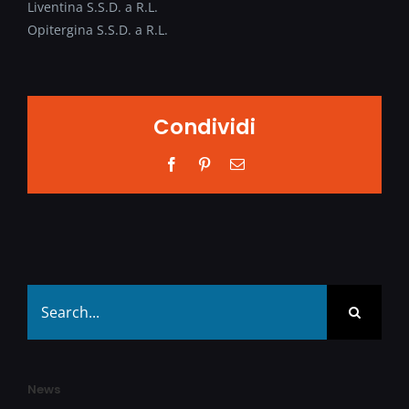
Liventina S.S.D. a R.L.
Opitergina S.S.D. a R.L.
Condividi
Facebook
Pinterest
Email
Search
for:
News