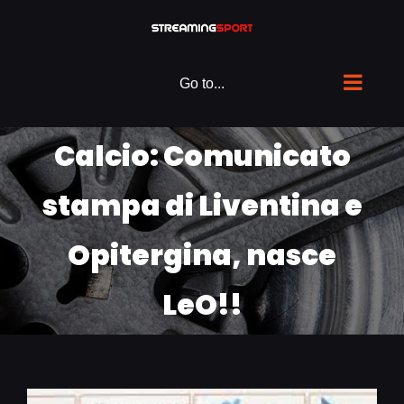
Skip
to
content
Go to...
Calcio: Comunicato
stampa di Liventina e
Opitergina, nasce
LeO!!