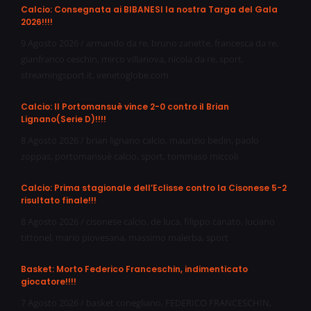
Calcio: Consegnata ai BIBANESI la nostra Targa del Gala
2026!!!!
9 Agosto 2026
/
armando da re
,
bruno zanette
,
francesca da re
,
gianfranco ceschin
,
mirco villanova
,
nicola da re
,
sport
,
streamingsport.it
,
venetoglobe.com
Calcio: Il Portomansuè vince 2-0 contro il Brian
Lignano(Serie D)!!!!
8 Agosto 2026
/
brian lignano calcio
,
maurizio bedin
,
paolo
zoppas
,
portomansuè calcio
,
sport
,
tommaso miccoli
Calcio: Prima stagionale dell’Eclisse contro la Cisonese 5-2
risultato finale!!!
8 Agosto 2026
/
cisonese calcio
,
de luca
,
filippo canato
,
luciano
tittonel
,
mario piovesana
,
massimo malerba
,
sport
Basket: Morto Federico Franceschin, indimenticato
giocatore!!!!
7 Agosto 2026
/
basket conegliano
,
FEDERICO FRANCESCHIN
,