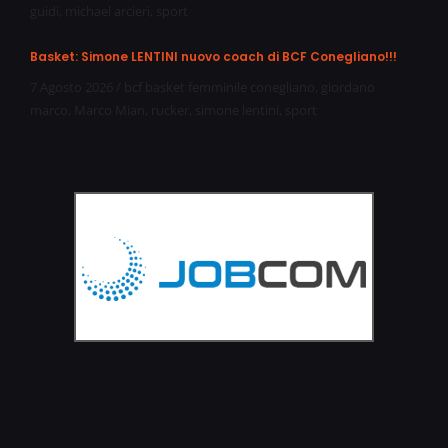
guidi
,
michael arcieri
,
sport
Basket: Simone LENTINI nuovo coach di BCF Conegliano!!!
7 Agosto 2026
/
bcf basket femminile conegliano
,
giordano
marco
,
Marco Mian
,
rucker
,
simone lentini
,
sport