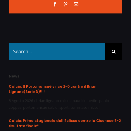
Facebook
Pinterest
Email
Search
for:
News
Calcio: Il Portomansuè vince 2-0 contro il Brian
Lignano(Serie D)!!!!
8 Agosto 2026
/
brian lignano calcio
,
maurizio bedin
,
paolo
zoppas
,
portomansuè calcio
,
sport
,
tommaso miccoli
Calcio: Prima stagionale dell’Eclisse contro la Cisonese 5-2
risultato finale!!!