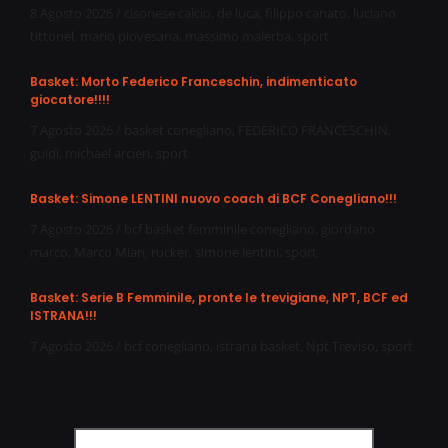
8 Agosto 2026
/
cisonese calcio
,
de luca
,
filippo canato
,
luciano
tittonel
,
mario piovesana
,
massimo malerba
,
sport
Basket: Morto Federico Franceschin, indimenticato
giocatore!!!!
7 Agosto 2026
/
basket conegliano
,
FEDERICO FRANCESCHIN
,
guidi
,
michael arcieri
,
sport
Basket: Simone LENTINI nuovo coach di BCF Conegliano!!!
7 Agosto 2026
/
bcf basket femminile conegliano
,
giordano
marco
,
Marco Mian
,
rucker
,
simone lentini
,
sport
Basket: Serie B Femminile, pronte le trevigiane, NPT, BCF ed
ISTRANA!!!
7 Agosto 2026
/
bcf conegliano
,
istrana basket
,
Npt Treviso
,
sport