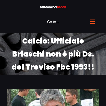
Skip
to
content
Go to...
Calcio: Ufficiale
Briaschi non è più Ds.
del Treviso Fbc 1993!!