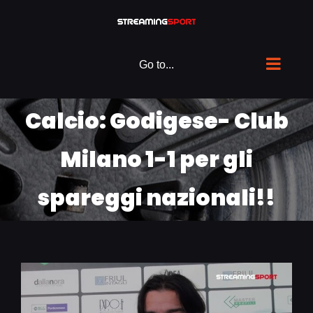
Skip
to
content
Go to...
Calcio: Godigese- Club
Milano 1-1 per gli
spareggi nazionali!!