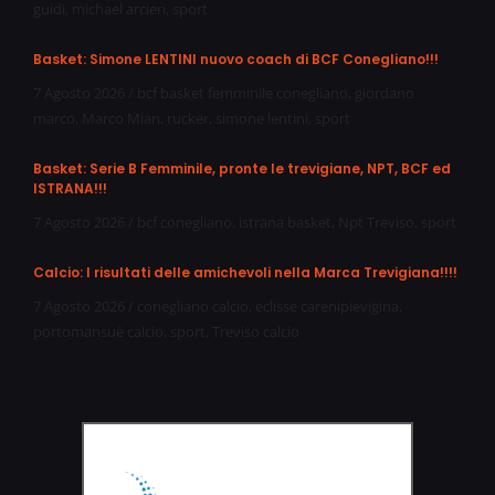
guidi
,
michael arcieri
,
sport
Basket: Simone LENTINI nuovo coach di BCF Conegliano!!!
7 Agosto 2026
/
bcf basket femminile conegliano
,
giordano
marco
,
Marco Mian
,
rucker
,
simone lentini
,
sport
Basket: Serie B Femminile, pronte le trevigiane, NPT, BCF ed
ISTRANA!!!
7 Agosto 2026
/
bcf conegliano
,
istrana basket
,
Npt Treviso
,
sport
Calcio: I risultati delle amichevoli nella Marca Trevigiana!!!!
7 Agosto 2026
/
conegliano calcio
,
eclisse carenipievigina
,
portomansuè calcio
,
sport
,
Treviso calcio