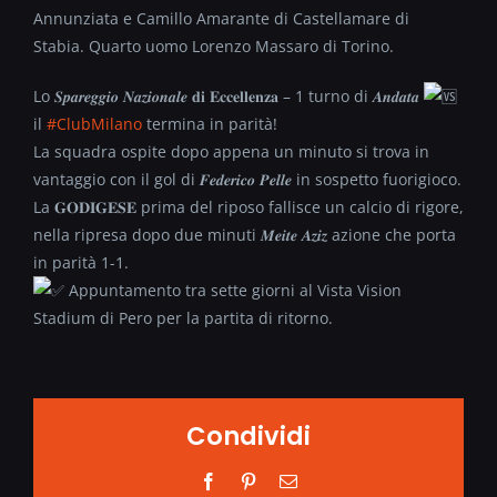
Annunziata e Camillo Amarante di Castellamare di
Stabia. Quarto uomo Lorenzo Massaro di Torino.
Lo 𝑺𝒑𝒂𝒓𝒆𝒈𝒈𝒊𝒐 𝑵𝒂𝒛𝒊𝒐𝒏𝒂𝒍𝒆 𝐝𝐢 𝐄𝐜𝐜𝐞𝐥𝐥𝐞𝐧𝐳𝐚 – 1 turno di 𝑨𝒏𝒅𝒂𝒕𝒂
il
#ClubMilano
termina in parità!
La squadra ospite dopo appena un minuto si trova in
vantaggio con il gol di 𝑭𝒆𝒅𝒆𝒓𝒊𝒄𝒐 𝑷𝒆𝒍𝒍𝒆 in sospetto fuorigioco.
La 𝐆𝐎𝐃𝐈𝐆𝐄𝐒𝐄 prima del riposo fallisce un calcio di rigore,
nella ripresa dopo due minuti 𝑴𝒆𝒊𝒕𝒆 𝑨𝒛𝒊𝒛 azione che porta
in parità 1-1.
Appuntamento tra sette giorni al Vista Vision
Stadium di Pero per la partita di ritorno.
Condividi
Facebook
Pinterest
Email