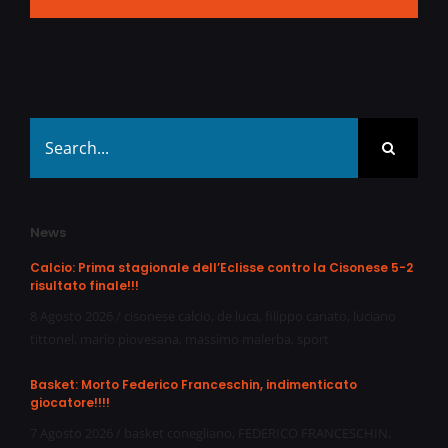
Search
for:
News
Calcio: Prima stagionale dell’Eclisse contro la Cisonese 5-2
risultato finale!!!
8 Agosto 2026
/
cisonese calcio
,
de luca
,
filippo canato
,
luciano
tittonel
,
mario piovesana
,
massimo malerba
,
sport
Basket: Morto Federico Franceschin, indimenticato
giocatore!!!!
7 Agosto 2026
/
basket conegliano
,
FEDERICO FRANCESCHIN
,