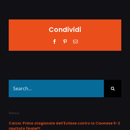
Condividi
Facebook
Pinterest
Email
Search
for:
News
Calcio: Prima stagionale dell’Eclisse contro la Cisonese 5-2
risultato finale!!!