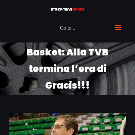
Skip
to
content
Go to...
Basket: Alla TVB
termina l’era di
Gracis!!!