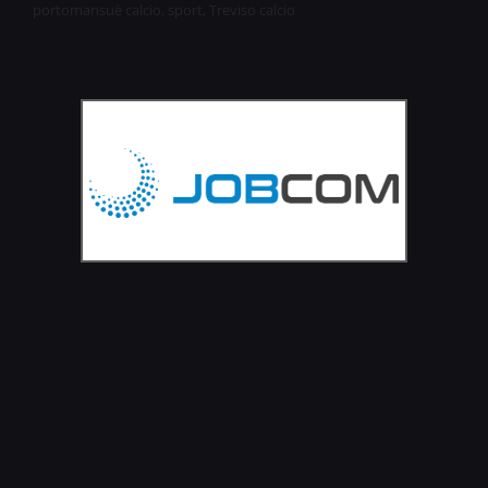
portomansuè calcio
,
sport
,
Treviso calcio