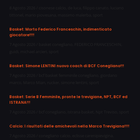
8 Agosto 2026
/
cisonese calcio
,
de luca
,
filippo canato
,
luciano
tittonel
,
mario piovesana
,
massimo malerba
,
sport
Basket: Morto Federico Franceschin, indimenticato
giocatore!!!!
7 Agosto 2026
/
basket conegliano
,
FEDERICO FRANCESCHIN
,
guidi
,
michael arcieri
,
sport
Basket: Simone LENTINI nuovo coach di BCF Conegliano!!!
7 Agosto 2026
/
bcf basket femminile conegliano
,
giordano
marco
,
Marco Mian
,
rucker
,
simone lentini
,
sport
Basket: Serie B Femminile, pronte le trevigiane, NPT, BCF ed
ISTRANA!!!
7 Agosto 2026
/
bcf conegliano
,
istrana basket
,
Npt Treviso
,
sport
Calcio: I risultati delle amichevoli nella Marca Trevigiana!!!!
7 Agosto 2026
/
conegliano calcio
,
eclisse carenipievigina
,