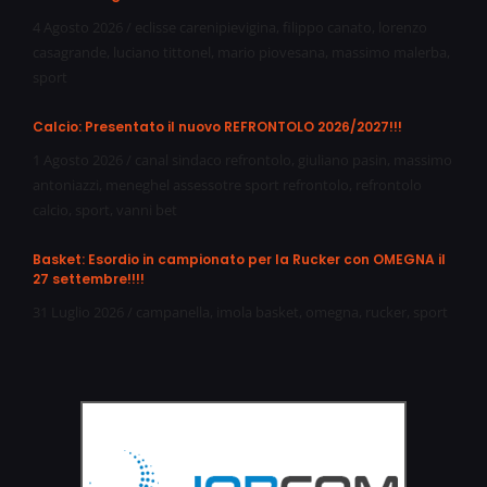
4 Agosto 2026
/
eclisse carenipievigina
,
filippo canato
,
lorenzo
casagrande
,
luciano tittonel
,
mario piovesana
,
massimo malerba
,
sport
Calcio: Presentato il nuovo REFRONTOLO 2026/2027!!!
1 Agosto 2026
/
canal sindaco refrontolo
,
giuliano pasin
,
massimo
antoniazzi
,
meneghel assessotre sport refrontolo
,
refrontolo
calcio
,
sport
,
vanni bet
Basket: Esordio in campionato per la Rucker con OMEGNA il
27 settembre!!!!
31 Luglio 2026
/
campanella
,
imola basket
,
omegna
,
rucker
,
sport