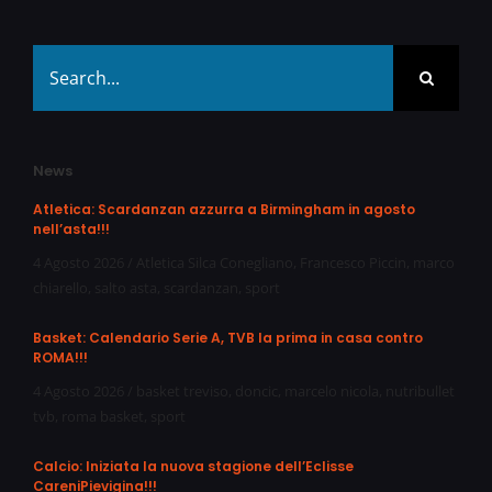
Search
for:
News
Atletica: Scardanzan azzurra a Birmingham in agosto
nell’asta!!!
4 Agosto 2026
/
Atletica Silca Conegliano
,
Francesco Piccin
,
marco
chiarello
,
salto asta
,
scardanzan
,
sport
Basket: Calendario Serie A, TVB la prima in casa contro
ROMA!!!
4 Agosto 2026
/
basket treviso
,
doncic
,
marcelo nicola
,
nutribullet
tvb
,
roma basket
,
sport
Calcio: Iniziata la nuova stagione dell’Eclisse
CareniPievigina!!!