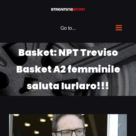
Skip
to
content
Go to...
Basket: NPT Treviso
Basket A2 femminile
saluta Iurlaro!!!