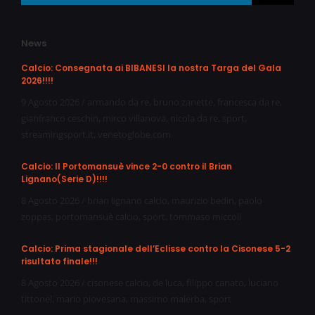
News
Calcio: Consegnata ai BIBANESI la nostra Targa del Gala
2026!!!!
9 Agosto 2026
/
armando da re
,
bruno zanette
,
francesca da re
,
gianfranco ceschin
,
mirco villanova
,
nicola da re
,
sport
,
streamingsport.it
,
venetoglobe.com
Calcio: Il Portomansuè vince 2-0 contro il Brian
Lignano(Serie D)!!!!
8 Agosto 2026
/
brian lignano calcio
,
maurizio bedin
,
paolo
zoppas
,
portomansuè calcio
,
sport
,
tommaso miccoli
Calcio: Prima stagionale dell’Eclisse contro la Cisonese 5-2
risultato finale!!!
8 Agosto 2026
/
cisonese calcio
,
de luca
,
filippo canato
,
luciano
tittonel
,
mario piovesana
,
massimo malerba
,
sport