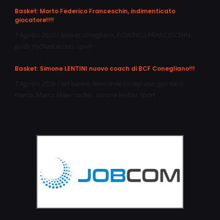
Basket: Morto Federico Franceschin, indimenticato
giocatore!!!!
7 Agosto 2026
/
basket conegliano
,
FEDERICO FRANCESCHIN
,
guidi
,
michael arcieri
,
sport
Basket: Simone LENTINI nuovo coach di BCF Conegliano!!!
7 Agosto 2026
/
bcf basket femminile conegliano
,
giordano
marco
,
Marco Mian
,
rucker
,
simone lentini
,
sport