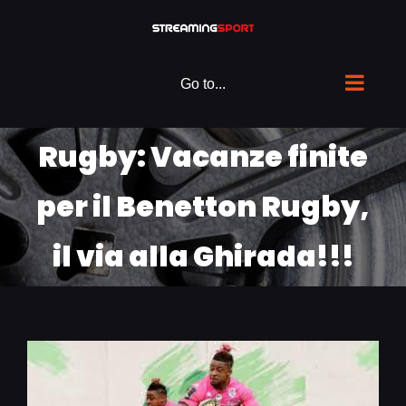
Skip
to
content
Go to...
Rugby: Vacanze finite
per il Benetton Rugby,
il via alla Ghirada!!!