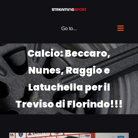
Skip
to
content
Go to...
Calcio: Beccaro,
Nunes, Raggio e
Latuchella per il
Treviso di Florindo!!!