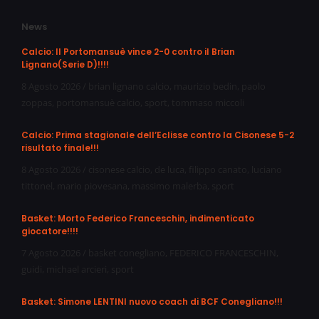
News
Calcio: Il Portomansuè vince 2-0 contro il Brian
Lignano(Serie D)!!!!
8 Agosto 2026
/
brian lignano calcio
,
maurizio bedin
,
paolo
zoppas
,
portomansuè calcio
,
sport
,
tommaso miccoli
Calcio: Prima stagionale dell’Eclisse contro la Cisonese 5-2
risultato finale!!!
8 Agosto 2026
/
cisonese calcio
,
de luca
,
filippo canato
,
luciano
tittonel
,
mario piovesana
,
massimo malerba
,
sport
Basket: Morto Federico Franceschin, indimenticato
giocatore!!!!
7 Agosto 2026
/
basket conegliano
,
FEDERICO FRANCESCHIN
,
guidi
,
michael arcieri
,
sport
Basket: Simone LENTINI nuovo coach di BCF Conegliano!!!