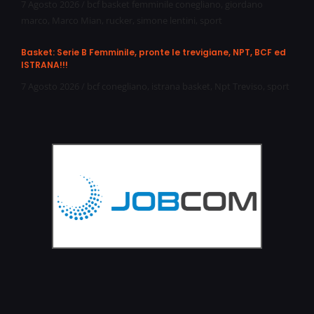
7 Agosto 2026
/
bcf basket femminile conegliano
,
giordano
marco
,
Marco Mian
,
rucker
,
simone lentini
,
sport
Basket: Serie B Femminile, pronte le trevigiane, NPT, BCF ed
ISTRANA!!!
7 Agosto 2026
/
bcf conegliano
,
istrana basket
,
Npt Treviso
,
sport