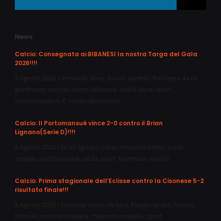
News
Calcio: Consegnata ai BIBANESI la nostra Targa del Gala
2026!!!!
9 Agosto 2026
/
armando da re
,
bruno zanette
,
francesca da re
,
gianfranco ceschin
,
mirco villanova
,
nicola da re
,
sport
,
streamingsport.it
,
venetoglobe.com
Calcio: Il Portomansuè vince 2-0 contro il Brian
Lignano(Serie D)!!!!
8 Agosto 2026
/
brian lignano calcio
,
maurizio bedin
,
paolo
zoppas
,
portomansuè calcio
,
sport
,
tommaso miccoli
Calcio: Prima stagionale dell’Eclisse contro la Cisonese 5-2
risultato finale!!!
8 Agosto 2026
/
cisonese calcio
,
de luca
,
filippo canato
,
luciano
tittonel
,
mario piovesana
,
massimo malerba
,
sport