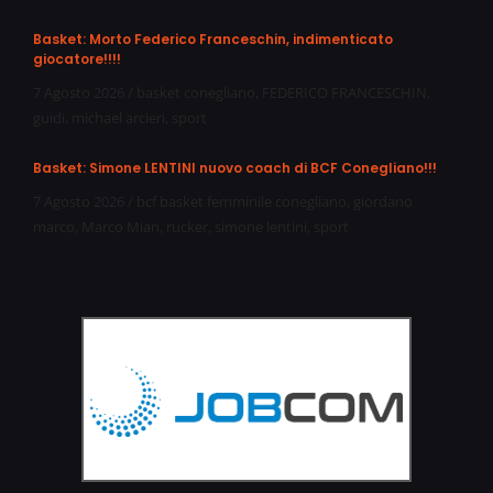
Basket: Morto Federico Franceschin, indimenticato
giocatore!!!!
7 Agosto 2026
/
basket conegliano
,
FEDERICO FRANCESCHIN
,
guidi
,
michael arcieri
,
sport
Basket: Simone LENTINI nuovo coach di BCF Conegliano!!!
7 Agosto 2026
/
bcf basket femminile conegliano
,
giordano
marco
,
Marco Mian
,
rucker
,
simone lentini
,
sport