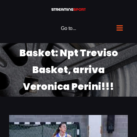
Skip
to
content
Go to...
Basket: Npt Treviso
Basket, arriva
Veronica Perini!!!