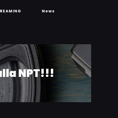
TREAMING
News
lla NPT!!!