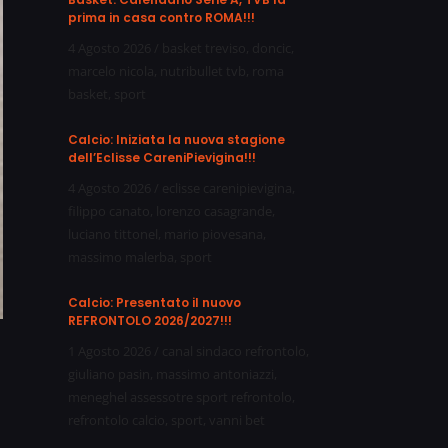
prima in casa contro ROMA!!!
4 Agosto 2026
/
basket treviso
,
doncic
,
marcelo nicola
,
nutribullet tvb
,
roma
basket
,
sport
Calcio: Iniziata la nuova stagione
dell’Eclisse CareniPievigina!!!
4 Agosto 2026
/
eclisse carenipievigina
,
filippo canato
,
lorenzo casagrande
,
luciano tittonel
,
mario piovesana
,
massimo malerba
,
sport
Calcio: Presentato il nuovo
REFRONTOLO 2026/2027!!!
1 Agosto 2026
/
canal sindaco refrontolo
,
giuliano pasin
,
massimo antoniazzi
,
meneghel assessotre sport refrontolo
,
a
refrontolo calcio
,
sport
,
vanni bet