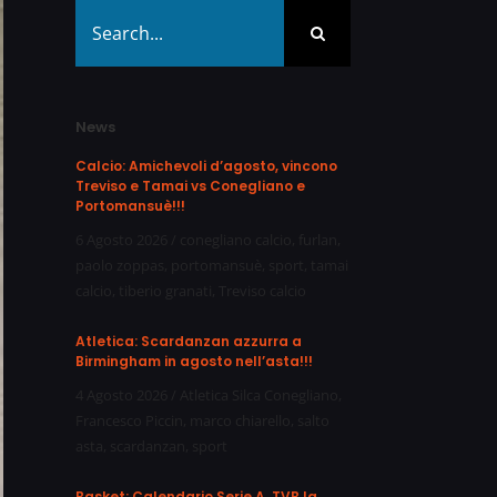
Search
for:
News
Calcio: Amichevoli d’agosto, vincono
Treviso e Tamai vs Conegliano e
Portomansuè!!!
6 Agosto 2026
/
conegliano calcio
,
furlan
,
paolo zoppas
,
portomansuè
,
sport
,
tamai
calcio
,
tiberio granati
,
Treviso calcio
Atletica: Scardanzan azzurra a
Birmingham in agosto nell’asta!!!
4 Agosto 2026
/
Atletica Silca Conegliano
,
Francesco Piccin
,
marco chiarello
,
salto
asta
,
scardanzan
,
sport
Basket: Calendario Serie A, TVB la