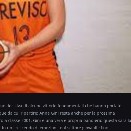
ano decisiva di alcune vittorie fondamentali che hanno portato
que da cui ripartire: Anna Gini resta anche per la prossima
dia classe 2001, Gini è una vera e propria bandiera: questa sarà l
, in un crescendo di emozioni, dal settore giovanile fino