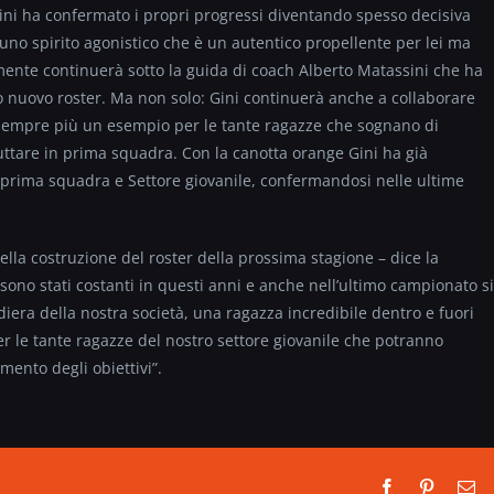
 Gini ha confermato i propri progressi diventando spesso decisiva
 uno spirito agonistico che è un autentico propellente per lei ma
ente continuerà sotto la guida di coach Alberto Matassini che ha
uo nuovo roster. Ma non solo: Gini continuerà anche a collaborare
o sempre più un esempio per le tante ragazze che sognano di
ttare in prima squadra. Con la canotta orange Gini ha già
a prima squadra e Settore giovanile, confermandosi nelle ultime
lla costruzione del roster della prossima stagione – dice la
sono stati costanti in questi anni e anche nell’ultimo campionato si
ndiera della nostra società, una ragazza incredibile dentro e fuori
 le tante ragazze del nostro settore giovanile che potranno
mento degli obiettivi”.
Facebook
Pinterest
Em