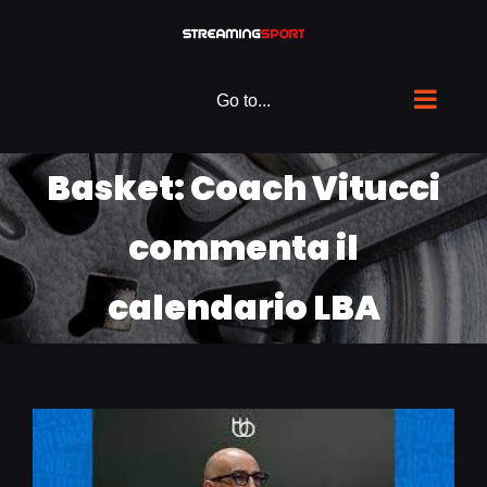
Skip
to
content
Go to...
Basket: Coach Vitucci
commenta il
calendario LBA