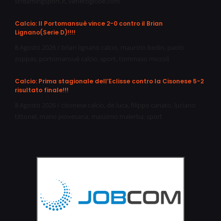
streamingsport.it
,
venetoglobe.com
Calcio: Il Portomansuè vince 2-0 contro il Brian
Lignano(Serie D)!!!!
8 Agosto 2026
/
brian lignano calcio
,
maurizio bedin
,
paolo
zoppas
,
portomansuè calcio
,
sport
,
tommaso miccoli
Calcio: Prima stagionale dell’Eclisse contro la Cisonese 5-2
risultato finale!!!
8 Agosto 2026
/
cisonese calcio
,
de luca
,
filippo canato
,
luciano
tittonel
,
mario piovesana
,
massimo malerba
,
sport