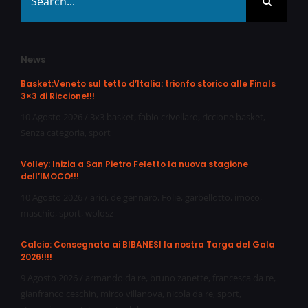
for:
News
Basket:Veneto sul tetto d’Italia: trionfo storico alle Finals
3×3 di Riccione!!!
10 Agosto 2026
/
3x3 basket
,
fabio crivellaro
,
riccione basket
,
Senza categoria
,
sport
Volley: Inizia a San Pietro Feletto la nuova stagione
dell’IMOCO!!!
10 Agosto 2026
/
arici
,
de gennaro
,
Folie
,
garbellotto
,
imoco
,
maschio
,
sport
,
wolosz
Calcio: Consegnata ai BIBANESI la nostra Targa del Gala
2026!!!!
9 Agosto 2026
/
armando da re
,
bruno zanette
,
francesca da re
,
gianfranco ceschin
,
mirco villanova
,
nicola da re
,
sport
,