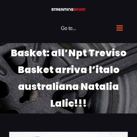
Skip
to
content
Go to...
Basket: all’Npt Treviso
Basket arriva l’italo
australiana Natalia
Lalic!!!