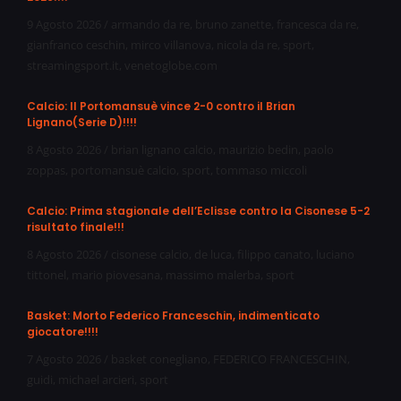
9 Agosto 2026
/
armando da re
,
bruno zanette
,
francesca da re
,
gianfranco ceschin
,
mirco villanova
,
nicola da re
,
sport
,
streamingsport.it
,
venetoglobe.com
Calcio: Il Portomansuè vince 2-0 contro il Brian
Lignano(Serie D)!!!!
8 Agosto 2026
/
brian lignano calcio
,
maurizio bedin
,
paolo
zoppas
,
portomansuè calcio
,
sport
,
tommaso miccoli
Calcio: Prima stagionale dell’Eclisse contro la Cisonese 5-2
risultato finale!!!
8 Agosto 2026
/
cisonese calcio
,
de luca
,
filippo canato
,
luciano
tittonel
,
mario piovesana
,
massimo malerba
,
sport
Basket: Morto Federico Franceschin, indimenticato
giocatore!!!!
7 Agosto 2026
/
basket conegliano
,
FEDERICO FRANCESCHIN
,
guidi
,
michael arcieri
,
sport