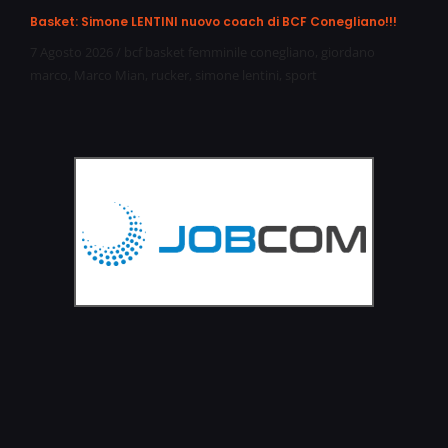
Basket: Simone LENTINI nuovo coach di BCF Conegliano!!!
7 Agosto 2026
/
bcf basket femminile conegliano
,
giordano
marco
,
Marco Mian
,
rucker
,
simone lentini
,
sport