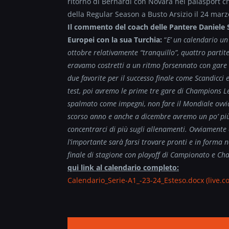
ritorno di Bernardi con Novara nel palasport ch
della Regular Season a Busto Arsizio il 24 marzo
Il commento del coach delle Pantere Daniele 
Europei con la sua Turchia:
“
E’ un calendario un
ottobre relativamente “tranquillo”, quattro partit
eravamo costretti a un ritmo forsennato con gare o
due favorite per il successo finale come Scandicci
test, poi avremo le prime tre gare di Champions Le
spalmato come impegni, non fare il Mondiale ovvia
scorso anno e anche a dicembre avremo un po’ più
concentrarci di più sugli allenamenti. Ovviamente
l’importante sarà farsi trovare pronti e in forma n
finale di stagione con playoff di Campionato e C
qui link al calendario completo:
Calendario_Serie-A1_-23-24_
Esteso.docx (live.c