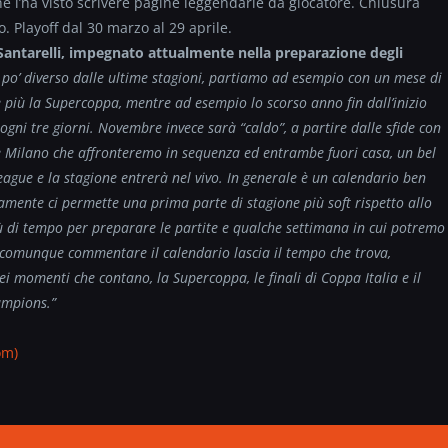
e l’ha visto scrivere pagine leggendarie da giocatore. Chiusura
. Playoff dal 30 marzo al 29 aprile.
Santarelli, impegnato attualmente nella preparazione degli
 po’ diverso dalle ultime stagioni, partiamo ad esempio con un mese di
e più la Supercoppa, mentre ad esempio lo scorso anno fin dall’inizio
gni tre giorni. Novembre invece sarà “caldo”, a partire dalle sfide con
 e Milano che affronteremo in sequenza ed entrambe fuori casa, un bel
ague e la stagione entrerà nel vivo. In generale è un calendario ben
mente ci permette una prima parte di stagione più soft rispetto allo
 di tempo per preparare le partite e qualche settimana in cui potremo
 comunque commentare il calendario lascia il tempo che trova,
ei momenti che contano, la Supercoppa, le finali di Coppa Italia e il
hampions.”
om)