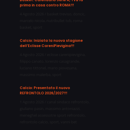
prima in casa contro ROMA!!!
4 Agosto 2026
/
basket treviso
,
doncic
,
marcelo nicola
,
nutribullet tvb
,
roma
basket
,
sport
Calcio: Iniziata la nuova stagione
dell’Eclisse CareniPievigina!!!
e
4 Agosto 2026
/
eclisse carenipievigina
,
filippo canato
,
lorenzo casagrande
,
luciano tittonel
,
mario piovesana
,
massimo malerba
,
sport
l
Calcio: Presentato il nuovo
REFRONTOLO 2026/2027!!!
1 Agosto 2026
/
canal sindaco refrontolo
,
giuliano pasin
,
massimo antoniazzi
,
meneghel assessotre sport refrontolo
,
refrontolo calcio
,
sport
,
vanni bet