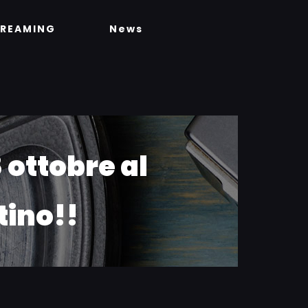
TREAMING
News
 ottobre al
tino!!