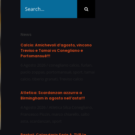
Search
for:
News
Calcio: Amichevoli d’agosto, vincono
Treviso e Tamai vs Conegliano e
Portomansuè!!!
6 Agosto 2026
/
conegliano calcio
,
furlan
,
paolo zoppas
,
portomansuè
,
sport
,
tamai
calcio
,
tiberio granati
,
Treviso calcio
Atletica: Scardanzan azzurra a
Birmingham in agosto nell’asta!!!
4 Agosto 2026
/
Atletica Silca Conegliano
,
Francesco Piccin
,
marco chiarello
,
salto
asta
,
scardanzan
,
sport
Basket: Calendario Serie A, TVB la