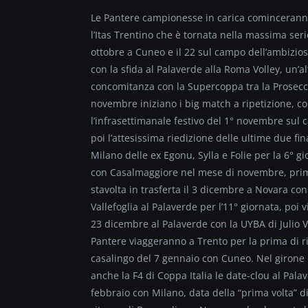
Le Pantere campionesse in carica cominceranno 
l’Itas Trentino che è tornata nella massima ser
ottobre a Cuneo e il 22 sul campo dell’ambizio
con la sfida al Palaverde alla Roma Volley, un’
concomitanza con la Supercoppa tra la Prosecc
novembre iniziano i big match a ripetizione, co
l’infrasettimanale festivo del 1° novembre sul 
poi l’attesissima riedizione delle ultime due fin
Milano delle ex Egonu, Sylla e Folie per la 6° g
con Casalmaggiore nel mese di novembre, prima 
stavolta in trasferta il 3 dicembre a Novara co
Vallefoglia al Palaverde per l’11° giornata, poi
23 dicembre al Palaverde con la UYBA di Julio V
Pantere viaggeranno a Trento per la prima di r
casalingo del 7 gennaio con Cuneo. Nel girone d
anche la F4 di Coppa Italia le date-clou al Pal
febbraio con Milano, data della “prima volta” d