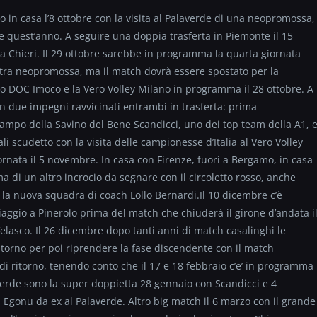
in casa l’8 ottobre con la visita al Palaverde di una neopromossa,
ie quest’anno. A seguire una doppia trasferta in Piemonte il 15
sa Chieri. Il 29 ottobre sarebbe in programma la quarta giornata
altra neopromossa, ma il match dovrà essere spostato per la
o DOC Imoco e la Vero Volley Milano in programma il 28 ottobre. A
n due impegni ravvicinati entrambi in trasferta: prima
campo della Savino del Bene Scandicci, uno dei top team della A1, 
ali scudetto con la visita delle campionesse d’Italia al Vero Volley
iornata il 5 novembre. In casa con Firenze, fuori a Bergamo, in casa
di un altro incrocio da segnare con il circoletto rosso, anche
n la nuova squadra di coach Lollo Bernardi.Il 10 dicembre c’è
 viaggio a Pinerolo prima del match che chiuderà il girone d’andata i
elasco. Il 26 dicembre dopo tanti anni di match casalinghi le
itorno per poi riprendere la fase discendente con il match
i ritorno, tenendo conto che il 17 e 18 febbraio c’e’ in programma
averde sono la super doppietta 28 gennaio con Scandicci e 4
i Egonu da ex al Palaverde. Altro big match il 6 marzo con il grande