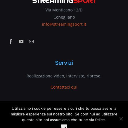
Via Monticano 12/D
Conegliano
info@streamingsport.it
Servizi
Realizzazione video, interviste, riprese.
Contattaci qui
www.streamingsport.it
Utilizziamo i cookie per essere sicuri che tu possa avere la
migliore esperienza sul nostro sito. Se continui ad utilizzare
questo sito noi assumiamo che tu ne sia felice.
è un sito web di
VenetoGlobe.com
This website uses cookies and third party services.
OK
Ok