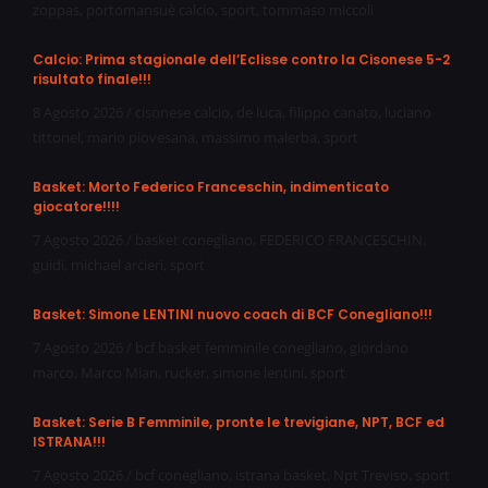
zoppas
,
portomansuè calcio
,
sport
,
tommaso miccoli
Calcio: Prima stagionale dell’Eclisse contro la Cisonese 5-2
risultato finale!!!
8 Agosto 2026
/
cisonese calcio
,
de luca
,
filippo canato
,
luciano
tittonel
,
mario piovesana
,
massimo malerba
,
sport
Basket: Morto Federico Franceschin, indimenticato
giocatore!!!!
7 Agosto 2026
/
basket conegliano
,
FEDERICO FRANCESCHIN
,
guidi
,
michael arcieri
,
sport
Basket: Simone LENTINI nuovo coach di BCF Conegliano!!!
7 Agosto 2026
/
bcf basket femminile conegliano
,
giordano
marco
,
Marco Mian
,
rucker
,
simone lentini
,
sport
Basket: Serie B Femminile, pronte le trevigiane, NPT, BCF ed
ISTRANA!!!
7 Agosto 2026
/
bcf conegliano
,
istrana basket
,
Npt Treviso
,
sport