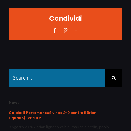
Condividi
Facebook
Pinterest
Email
Search
for:
News
Calcio: Il Portomansuè vince 2-0 contro il Brian
Lignano(Serie D)!!!!
8 Agosto 2026
/
brian lignano calcio
,
maurizio bedin
,
paolo