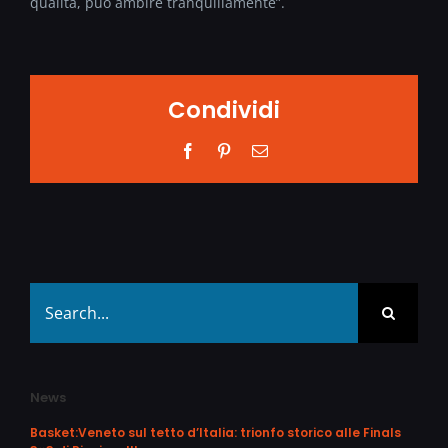
qualitá, puó ambire tranquillamente”.
Condividi
Facebook
Pinterest
Email
Search
for:
News
Basket:Veneto sul tetto d’Italia: trionfo storico alle Finals