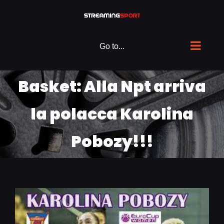
Skip
to
content
Go to...
Basket: Alla Npt arriva
la polacca Karolina
Pobozy!!!