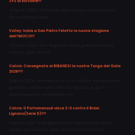
3×3 di Riccione!!!
10 Agosto 2026
/
3x3 basket
,
fabio crivellaro
,
riccione basket
,
Senza categoria
,
sport
Volley: Inizia a San Pietro Feletto la nuova stagione
dell’IMOCO!!!
10 Agosto 2026
/
arici
,
de gennaro
,
Folie
,
garbellotto
,
imoco
,
maschio
,
sport
,
wolosz
Calcio: Consegnata ai BIBANESI la nostra Targa del Gala
2026!!!!
9 Agosto 2026
/
armando da re
,
bruno zanette
,
francesca da re
,
gianfranco ceschin
,
mirco villanova
,
nicola da re
,
sport
,
streamingsport.it
,
venetoglobe.com
Calcio: Il Portomansuè vince 2-0 contro il Brian
Lignano(Serie D)!!!!
8 Agosto 2026
/
brian lignano calcio
,
maurizio bedin
,
paolo
zoppas
,
portomansuè calcio
,
sport
,
tommaso miccoli