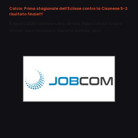
Calcio: Prima stagionale dell’Eclisse contro la Cisonese 5-2
risultato finale!!!
8 Agosto 2026
/
cisonese calcio
,
de luca
,
filippo canato
,
luciano
tittonel
,
mario piovesana
,
massimo malerba
,
sport