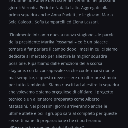
Le ultime due atlete del roster arriveranno nei prossimi
giorni: Veronica Perini e Natalia Lalic. Aggregate alla
prima squadra anche Anna Paoletti, e le giovani Maria
Sole Galeotti, Sofia Lamparelli ed Elena Lazzari.
“Finalmente iniziamo questa nuova stagione – le parole
della presidente Marika Possamai – ed è un piacere
tornare a far parlare il campo dopo i mesi in cui ci siamo
dedicate al mercato per allestire la miglior squadra
possibile. Ripartiamo dalle emozioni della scorsa
stagione, con la consapevolezza che confermarsi non è
mai semplice, e questo deve essere un ulteriore stimolo
per tutto l’ambiente. Siamo riusciti ad allestire la squadra
che volevamo e siamo orgogliose di affidare il progetto
tecnico a un allenatore preparato come Alberto
Matassini. Nei prossimi giorni arriveranno anche le
ultime atlete e poi il gruppo sarà al completo per queste
sei settimane di preparazione che ci porteranno
all’esordio in campionato del 6 ottobre”.