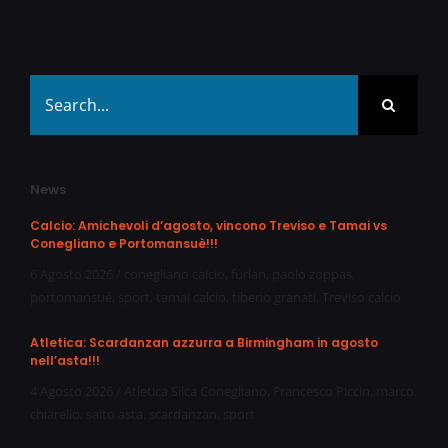
Search
for:
News
Calcio: Amichevoli d’agosto, vincono Treviso e Tamai vs
Conegliano e Portomansuè!!!
6 Agosto 2026
/
conegliano calcio
,
furlan
,
paolo zoppas
,
portomansuè
,
sport
,
tamai calcio
,
tiberio granati
,
Treviso calcio
Atletica: Scardanzan azzurra a Birmingham in agosto
nell’asta!!!
4 Agosto 2026
/
Atletica Silca Conegliano
,
Francesco Piccin
,
marco
chiarello
,
salto asta
,
scardanzan
,
sport