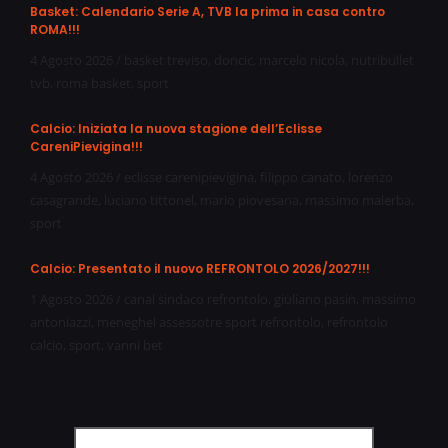
Basket: Calendario Serie A, TVB la prima in casa contro
ROMA!!!
4 Agosto 2026
/
basket treviso
,
doncic
,
marcelo nicola
,
nutribullet
tvb
,
roma basket
,
sport
Calcio: Iniziata la nuova stagione dell’Eclisse
CareniPievigina!!!
4 Agosto 2026
/
eclisse carenipievigina
,
filippo canato
,
lorenzo
casagrande
,
luciano tittonel
,
mario piovesana
,
massimo malerba
,
sport
Calcio: Presentato il nuovo REFRONTOLO 2026/2027!!!
1 Agosto 2026
/
canal sindaco refrontolo
,
giuliano pasin
,
massimo
antoniazzi
,
meneghel assessotre sport refrontolo
,
refrontolo
calcio
,
sport
,
vanni bet