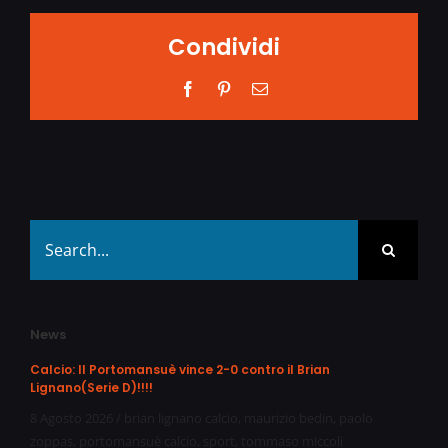
Condividi
Facebook
Pinterest
Email
Search
for:
News
Calcio: Il Portomansuè vince 2-0 contro il Brian
Lignano(Serie D)!!!!
8 Agosto 2026
/
brian lignano calcio
,
maurizio bedin
,
paolo
zoppas
,
portomansuè calcio
,
sport
,
tommaso miccoli