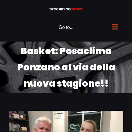
Skip
to
content
Go to...
Basket: Posaclima
Ponzano al via della
nuova stagione!!