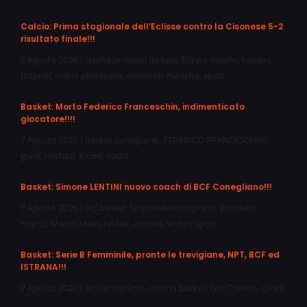
Calcio: Prima stagionale dell’Eclisse contro la Cisonese 5-2
risultato finale!!!
8 Agosto 2026
/
cisonese calcio
,
de luca
,
filippo canato
,
luciano
tittonel
,
mario piovesana
,
massimo malerba
,
sport
Basket: Morto Federico Franceschin, indimenticato
giocatore!!!!
7 Agosto 2026
/
basket conegliano
,
FEDERICO FRANCESCHIN
,
guidi
,
michael arcieri
,
sport
Basket: Simone LENTINI nuovo coach di BCF Conegliano!!!
7 Agosto 2026
/
bcf basket femminile conegliano
,
giordano
marco
,
Marco Mian
,
rucker
,
simone lentini
,
sport
Basket: Serie B Femminile, pronte le trevigiane, NPT, BCF ed
ISTRANA!!!
7 Agosto 2026
/
bcf conegliano
,
istrana basket
,
Npt Treviso
,
sport