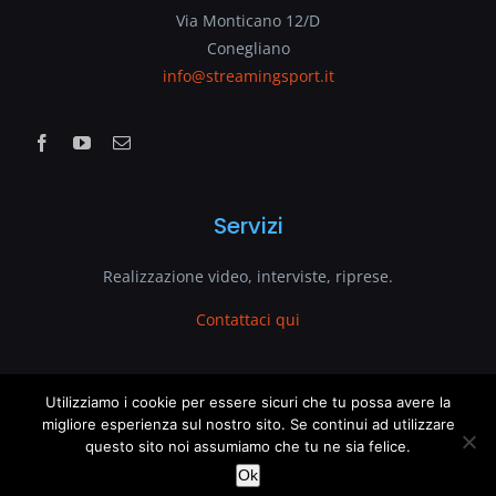
Via Monticano 12/D
Conegliano
info@streamingsport.it
Servizi
Realizzazione video, interviste, riprese.
Contattaci qui
www.streamingsport.it
Utilizziamo i cookie per essere sicuri che tu possa avere la
migliore esperienza sul nostro sito. Se continui ad utilizzare
questo sito noi assumiamo che tu ne sia felice.
è un sito web di
VenetoGlobe.com
This website uses cookies and third party services.
OK
Ok