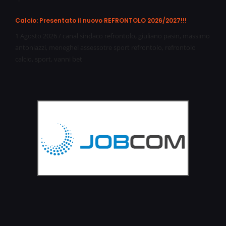
Calcio: Presentato il nuovo REFRONTOLO 2026/2027!!!
1 Agosto 2026
/
canal sindaco refrontolo
,
giuliano pasin
,
massimo
antoniazzi
,
meneghel assessotre sport refrontolo
,
refrontolo
calcio
,
sport
,
vanni bet