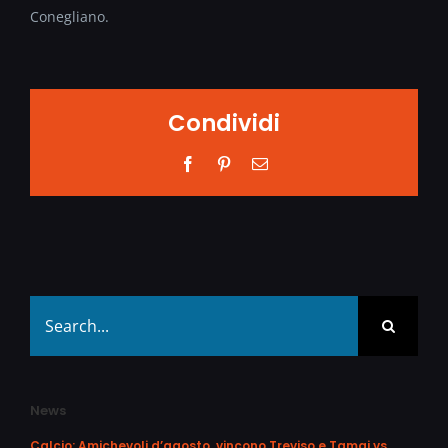
Conegliano.
Condividi
Facebook
Pinterest
Email
Search
for:
News
Calcio: Amichevoli d’agosto, vincono Treviso e Tamai vs