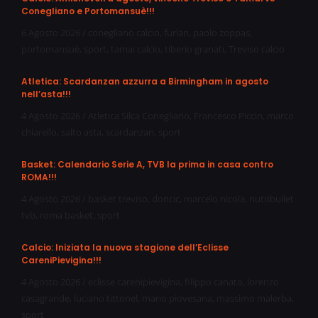
Conegliano e Portomansuè!!!
6 Agosto 2026
/
conegliano calcio
,
furlan
,
paolo zoppas
,
portomansuè
,
sport
,
tamai calcio
,
tiberio granati
,
Treviso calcio
Atletica: Scardanzan azzurra a Birmingham in agosto
nell’asta!!!
4 Agosto 2026
/
Atletica Silca Conegliano
,
Francesco Piccin
,
marco
chiarello
,
salto asta
,
scardanzan
,
sport
Basket: Calendario Serie A, TVB la prima in casa contro
ROMA!!!
4 Agosto 2026
/
basket treviso
,
doncic
,
marcelo nicola
,
nutribullet
tvb
,
roma basket
,
sport
Calcio: Iniziata la nuova stagione dell’Eclisse
CareniPievigina!!!
4 Agosto 2026
/
eclisse carenipievigina
,
filippo canato
,
lorenzo
casagrande
,
luciano tittonel
,
mario piovesana
,
massimo malerba
,
sport