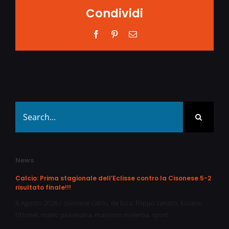
Condividi
Facebook
Pinterest
Email
Search
for:
News
Calcio: Prima stagionale dell’Eclisse contro la Cisonese 5-2
risultato finale!!!
8 Agosto 2026
/
cisonese calcio
,
de luca
,
filippo canato
,
luciano
tittonel
,
mario piovesana
,
massimo malerba
,
sport