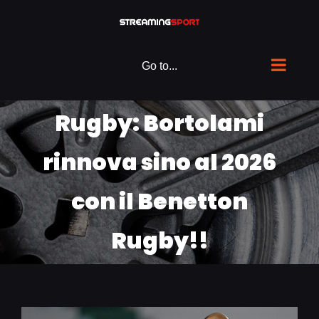
Skip
to
content
Go to...
Rugby: Bortolami
rinnova sino al 2026
con il Benetton
Rugby!!