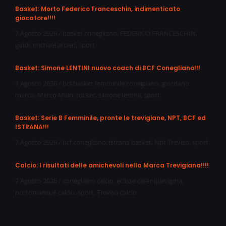
Basket: Morto Federico Franceschin, indimenticato
giocatore!!!!
7 Agosto 2026
/
basket conegliano
,
FEDERICO FRANCESCHIN
,
guidi
,
michael arcieri
,
sport
Basket: Simone LENTINI nuovo coach di BCF Conegliano!!!
7 Agosto 2026
/
bcf basket femminile conegliano
,
giordano
marco
,
Marco Mian
,
rucker
,
simone lentini
,
sport
Basket: Serie B Femminile, pronte le trevigiane, NPT, BCF ed
ISTRANA!!!
7 Agosto 2026
/
bcf conegliano
,
istrana basket
,
Npt Treviso
,
sport
Calcio: I risultati delle amichevoli nella Marca Trevigiana!!!!
7 Agosto 2026
/
conegliano calcio
,
eclisse carenipievigina
,
portomansuè calcio
,
sport
,
Treviso calcio