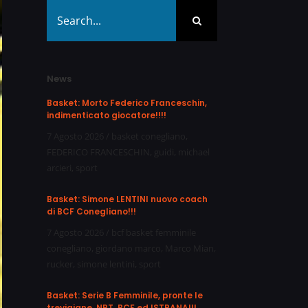
Search
for:
News
Basket: Morto Federico Franceschin,
indimenticato giocatore!!!!
7 Agosto 2026
/
basket conegliano
,
FEDERICO FRANCESCHIN
,
guidi
,
michael
arcieri
,
sport
Basket: Simone LENTINI nuovo coach
di BCF Conegliano!!!
7 Agosto 2026
/
bcf basket femminile
conegliano
,
giordano marco
,
Marco Mian
,
rucker
,
simone lentini
,
sport
Basket: Serie B Femminile, pronte le
trevigiane, NPT, BCF ed ISTRANA!!!