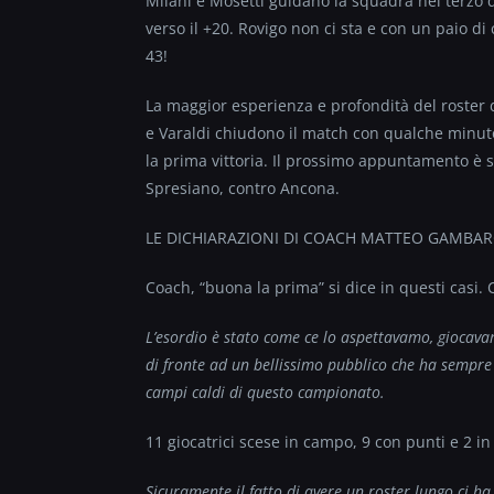
Milani e Mosetti guidano la squadra nel terzo qu
verso il +20. Rovigo non ci sta e con un paio di
43!
La maggior esperienza e profondità del roster de
e Varaldi chiudono il match con qualche minut
la prima vittoria. Il prossimo appuntamento è sa
Spresiano, contro Ancona.
LE DICHIARAZIONI DI COACH MATTEO GAMBA
Coach, “buona la prima” si dice in questi casi.
L’esordio è stato come ce lo aspettavamo, gioca
di fronte ad un bellissimo pubblico che ha sempre 
campi caldi di questo campionato.
11 giocatrici scese in campo, 9 con punti e 2 in 
Sicuramente il fatto di avere un roster lungo ci h