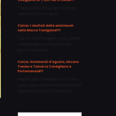
7 Agosto 2026
/
bcf conegliano
,
istrana
basket
,
Npt Treviso
,
sport
Calcio: I risultati delle amichevoli
nella Marca Trevigiana!!!!
7 Agosto 2026
/
conegliano calcio
,
eclisse
carenipievigina
,
portomansuè calcio
,
sport
,
Treviso calcio
Calcio: Amichevoli d’agosto, vincono
Treviso e Tamai vs Conegliano e
Portomansuè!!!
6 Agosto 2026
/
conegliano calcio
,
furlan
,
paolo zoppas
,
portomansuè
,
sport
,
tamai
calcio
,
tiberio granati
,
Treviso calcio