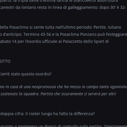
arto: la tripla della triestina lancia le biancoverdi addirittura
 canestri da lontano resta in linea di galleggiamento: dopo 30′ è 32-
lla Posaclima si sente tutta nell’ultimo periodo: Pertile, Iuliano
o d’anticipo. Termina 43-56 e la Posaclima Ponzano può festeggiar
bato 14 per l’esordio ufficiale al Palazzetto dello Sport di
ROTTO
 Com’è stato questo esordio?
vamo in casa di una neopromossa che ha messo in campo tanto agonism
sostenuto la squadra. Partita che sicuramente ci servirà per altri
doppia cifra: il roster lungo ha fatto la differenza?
a aiutato a mantenere un divario di controllo sulla partita. Onestament