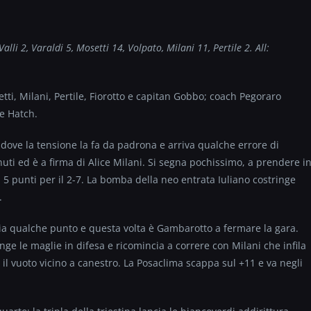
alli 2, Varaldi 5, Mosetti 14, Volpato, Milani 11, Pertile 2. All:
tti, Milani, Pertile, Fiorotto e capitan Gobbo; coach Pegoraro
 e Hatch.
o dove la tensione la fa da padrona e arriva qualche errore di
nuti ed è a firma di Alice Milani. Si segna pochissimo, a prendere i
 5 punti per il 2-7. La bomba della neo entrata Iuliano costringe
.
ia qualche punto e questa volta è Gambarotto a fermare la gara.
ge le maglie in difesa e ricomincia a correre con Milani che infila
fa il vuoto vicino a canestro. La Posaclima scappa sul +11 e va negli