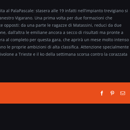
a al PalaPascale: stasera alle 19 infatti nell’impianto trevigiano si
acanestro Vigarano. Una prima volta per due formazioni che
opposti: da una parte le ragazze di Matassini, reduci da due
ne, dall’altra le emiliane ancora a secco di risultati ma pronte a
o era al completo per questa gara, che aprirà un mese molto intenso
nno le proprie ambizioni di alta classifica. Attenzione specialmente
scivolone a Trieste e il ko della settimana scorsa contro la corazzata
Facebook
Pinterest
Em