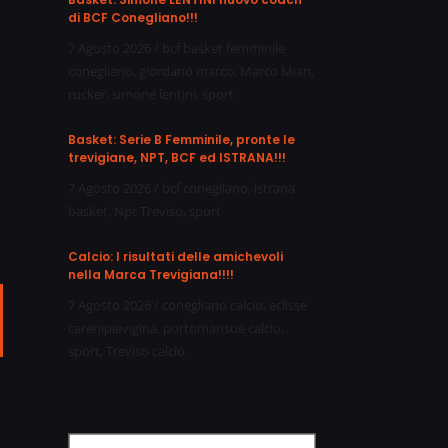
di BCF Conegliano!!!
7 Agosto 2026
/
bcf basket femminile
conegliano
,
giordano marco
,
Marco Mian
,
rucker
,
simone lentini
,
sport
Basket: Serie B Femminile, pronte le
trevigiane, NPT, BCF ed ISTRANA!!!
7 Agosto 2026
/
bcf conegliano
,
istrana
basket
,
Npt Treviso
,
sport
Calcio: I risultati delle amichevoli
nella Marca Trevigiana!!!!
7 Agosto 2026
/
conegliano calcio
,
eclisse
ail
carenipievigina
,
portomansuè calcio
,
sport
,
Treviso calcio