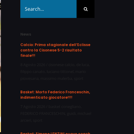
Search
for:
News
Calcio: Prima stagionale dell’Eclisse
contro la Cisonese 5-2 risultato
finale!!!
8 Agosto 2026
/
cisonese calcio
,
de luca
,
filippo canato
,
luciano tittonel
,
mario
piovesana
,
massimo malerba
,
sport
Basket: Morto Federico Franceschin,
indimenticato giocatore!!!!
7 Agosto 2026
/
basket conegliano
,
FEDERICO FRANCESCHIN
,
guidi
,
michael
arcieri
,
sport
Basket: Simone LENTINI nuovo coach