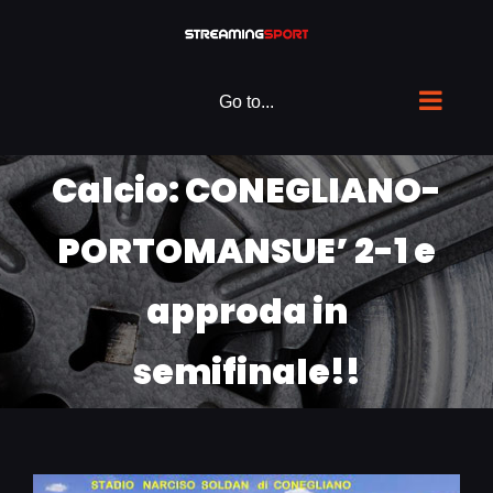
Skip
to
content
Go to...
Calcio: CONEGLIANO-
PORTOMANSUE’ 2-1 e
approda in
semifinale!!