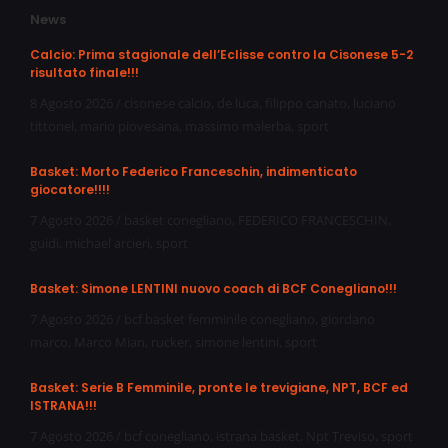
News
Calcio: Prima stagionale dell’Eclisse contro la Cisonese 5-2
risultato finale!!!
8 Agosto 2026
/
cisonese calcio
,
de luca
,
filippo canato
,
luciano
tittonel
,
mario piovesana
,
massimo malerba
,
sport
Basket: Morto Federico Franceschin, indimenticato
giocatore!!!!
7 Agosto 2026
/
basket conegliano
,
FEDERICO FRANCESCHIN
,
guidi
,
michael arcieri
,
sport
Basket: Simone LENTINI nuovo coach di BCF Conegliano!!!
7 Agosto 2026
/
bcf basket femminile conegliano
,
giordano
marco
,
Marco Mian
,
rucker
,
simone lentini
,
sport
Basket: Serie B Femminile, pronte le trevigiane, NPT, BCF ed
ISTRANA!!!
7 Agosto 2026
/
bcf conegliano
,
istrana basket
,
Npt Treviso
,
sport