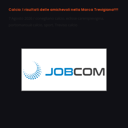
Calcio: I risultati delle amichevoli nella Marca Trevigiana!!!!
7 Agosto 2026
/
conegliano calcio
,
eclisse carenipievigina
,
portomansuè calcio
,
sport
,
Treviso calcio