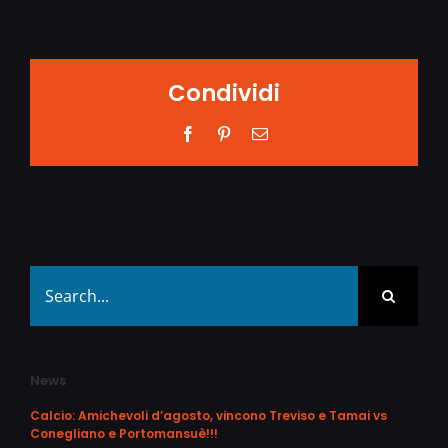
Condividi
Facebook
Pinterest
Email
Search
for:
News
Calcio: Amichevoli d’agosto, vincono Treviso e Tamai vs
Conegliano e Portomansuè!!!