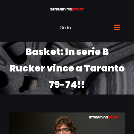
Skip
to
content
Go to...
Basket: In serie B
Rucker vince a Taranto
79-74!!