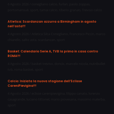
6 Agosto 2026
/
conegliano calcio
,
furlan
,
paolo zoppas
,
portomansuè
,
sport
,
tamai calcio
,
tiberio granati
,
Treviso calcio
Atletica: Scardanzan azzurra a Birmingham in agosto
nell’asta!!!
4 Agosto 2026
/
Atletica Silca Conegliano
,
Francesco Piccin
,
marco
chiarello
,
salto asta
,
scardanzan
,
sport
Basket: Calendario Serie A, TVB la prima in casa contro
ROMA!!!
4 Agosto 2026
/
basket treviso
,
doncic
,
marcelo nicola
,
nutribullet
tvb
,
roma basket
,
sport
Calcio: Iniziata la nuova stagione dell’Eclisse
CareniPievigina!!!
4 Agosto 2026
/
eclisse carenipievigina
,
filippo canato
,
lorenzo
casagrande
,
luciano tittonel
,
mario piovesana
,
massimo malerba
,
sport