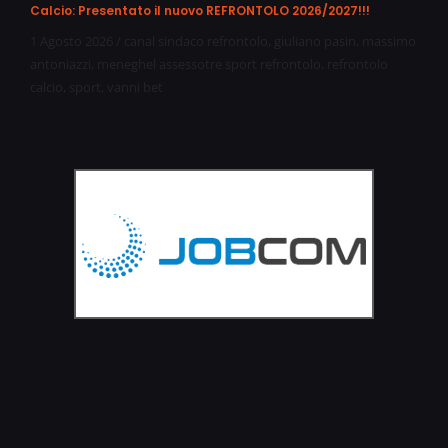
Calcio: Presentato il nuovo REFRONTOLO 2026/2027!!!
1 Agosto 2026
/
canal sindaco refrontolo
,
giuliano pasin
,
massimo
antoniazzi
,
meneghel assessotre sport refrontolo
,
refrontolo
calcio
,
sport
,
vanni bet