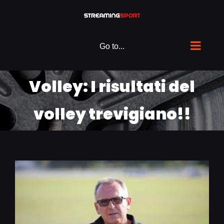
Skip
to
content
Go to...
Volley: I risultati del
volley trevigiano!!