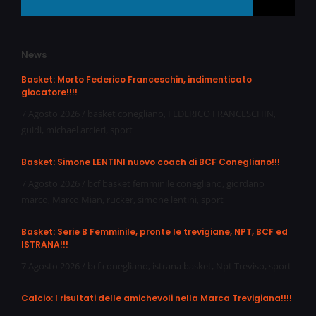
News
Basket: Morto Federico Franceschin, indimenticato
giocatore!!!!
7 Agosto 2026
/
basket conegliano
,
FEDERICO FRANCESCHIN
,
guidi
,
michael arcieri
,
sport
Basket: Simone LENTINI nuovo coach di BCF Conegliano!!!
7 Agosto 2026
/
bcf basket femminile conegliano
,
giordano
marco
,
Marco Mian
,
rucker
,
simone lentini
,
sport
Basket: Serie B Femminile, pronte le trevigiane, NPT, BCF ed
ISTRANA!!!
7 Agosto 2026
/
bcf conegliano
,
istrana basket
,
Npt Treviso
,
sport
Calcio: I risultati delle amichevoli nella Marca Trevigiana!!!!