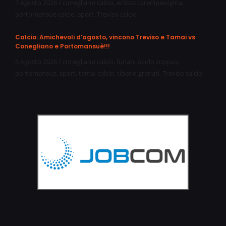
7 Agosto 2026
/
conegliano calcio
,
eclisse carenipievigina
,
portomansuè calcio
,
sport
,
Treviso calcio
Calcio: Amichevoli d’agosto, vincono Treviso e Tamai vs
Conegliano e Portomansuè!!!
6 Agosto 2026
/
conegliano calcio
,
furlan
,
paolo zoppas
,
portomansuè
,
sport
,
tamai calcio
,
tiberio granati
,
Treviso calcio