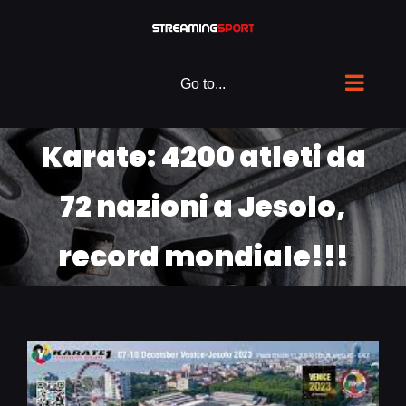
Skip
to
content
Go to...
Karate: 4200 atleti da
72 nazioni a Jesolo,
record mondiale!!!