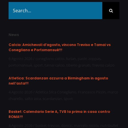
Search
for:
News
Calcio: Amichevoli d’agosto, vincono Treviso e Tamai vs
Conegliano e Portomansuè!!!
6 Agosto 2026
/
conegliano calcio
,
furlan
,
paolo zoppas
,
portomansuè
,
sport
,
tamai calcio
,
tiberio granati
,
Treviso calcio
Atletica: Scardanzan azzurra a Birmingham in agosto
nell’asta!!!
4 Agosto 2026
/
Atletica Silca Conegliano
,
Francesco Piccin
,
marco
chiarello
,
salto asta
,
scardanzan
,
sport
Basket: Calendario Serie A, TVB la prima in casa contro
ROMA!!!
4 Agosto 2026
/
basket treviso
,
doncic
,
marcelo nicola
,
nutribullet