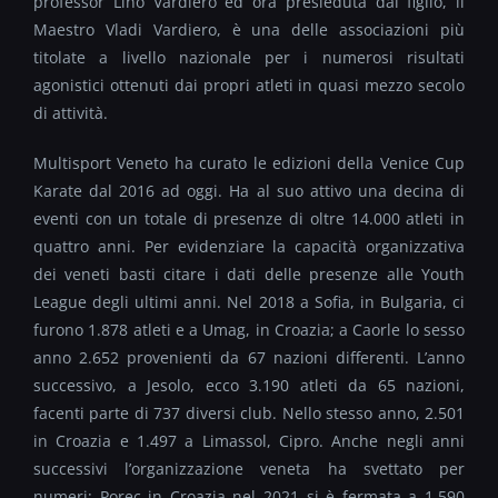
professor Lino Vardiero ed ora presieduta dal figlio, il
Maestro Vladi Vardiero, è una delle associazioni più
titolate a livello nazionale per i numerosi risultati
agonistici ottenuti dai propri atleti in quasi mezzo secolo
di attività.
Multisport Veneto ha curato le edizioni della Venice Cup
Karate dal 2016 ad oggi. Ha al suo attivo una decina di
eventi con un totale di presenze di oltre 14.000 atleti in
quattro anni. Per evidenziare la capacità organizzativa
dei veneti basti citare i dati delle presenze alle Youth
League degli ultimi anni. Nel 2018 a Sofia, in Bulgaria, ci
furono 1.878 atleti e a Umag, in Croazia; a Caorle lo sesso
anno 2.652 provenienti da 67 nazioni differenti. L’anno
successivo, a Jesolo, ecco 3.190 atleti da 65 nazioni,
facenti parte di 737 diversi club. Nello stesso anno, 2.501
in Croazia e 1.497 a Limassol, Cipro. Anche negli anni
successivi l’organizzazione veneta ha svettato per
numeri: Porec in Croazia nel 2021 si è fermata a 1.590