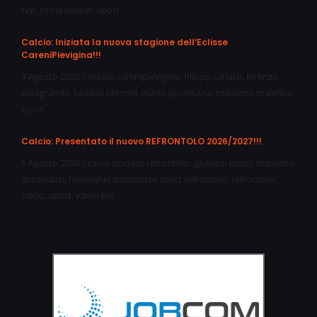
tvb
,
roma basket
,
sport
Calcio: Iniziata la nuova stagione dell’Eclisse
CareniPievigina!!!
4 Agosto 2026
/
eclisse carenipievigina
,
filippo canato
,
lorenzo
casagrande
,
luciano tittonel
,
mario piovesana
,
massimo malerba
,
sport
Calcio: Presentato il nuovo REFRONTOLO 2026/2027!!!
1 Agosto 2026
/
canal sindaco refrontolo
,
giuliano pasin
,
massimo
antoniazzi
,
meneghel assessotre sport refrontolo
,
refrontolo
calcio
,
sport
,
vanni bet