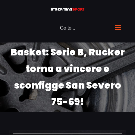
Skip
to
content
Go to...
Basket: Serie B, Rucker
torna a vincere e
sconfigge San Severo
75-69!