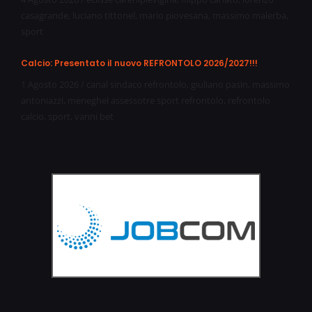
casagrande
,
luciano tittonel
,
mario piovesana
,
massimo malerba
,
sport
Calcio: Presentato il nuovo REFRONTOLO 2026/2027!!!
1 Agosto 2026
/
canal sindaco refrontolo
,
giuliano pasin
,
massimo
antoniazzi
,
meneghel assessotre sport refrontolo
,
refrontolo
calcio
,
sport
,
vanni bet