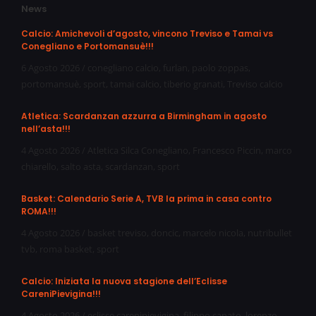
News
Calcio: Amichevoli d’agosto, vincono Treviso e Tamai vs
Conegliano e Portomansuè!!!
6 Agosto 2026
/
conegliano calcio
,
furlan
,
paolo zoppas
,
portomansuè
,
sport
,
tamai calcio
,
tiberio granati
,
Treviso calcio
Atletica: Scardanzan azzurra a Birmingham in agosto
nell’asta!!!
4 Agosto 2026
/
Atletica Silca Conegliano
,
Francesco Piccin
,
marco
chiarello
,
salto asta
,
scardanzan
,
sport
Basket: Calendario Serie A, TVB la prima in casa contro
ROMA!!!
4 Agosto 2026
/
basket treviso
,
doncic
,
marcelo nicola
,
nutribullet
tvb
,
roma basket
,
sport
Calcio: Iniziata la nuova stagione dell’Eclisse
CareniPievigina!!!
4 Agosto 2026
/
eclisse carenipievigina
,
filippo canato
,
lorenzo