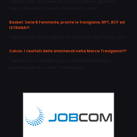
7 Agosto 2026
/
bcf basket femminile conegliano
,
giordano
marco
,
Marco Mian
,
rucker
,
simone lentini
,
sport
Basket: Serie B Femminile, pronte le trevigiane, NPT, BCF ed
ISTRANA!!!
7 Agosto 2026
/
bcf conegliano
,
istrana basket
,
Npt Treviso
,
sport
Calcio: I risultati delle amichevoli nella Marca Trevigiana!!!!
7 Agosto 2026
/
conegliano calcio
,
eclisse carenipievigina
,
portomansuè calcio
,
sport
,
Treviso calcio