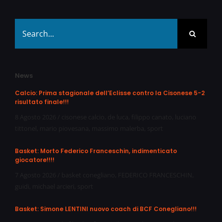
Search
for:
News
Calcio: Prima stagionale dell’Eclisse contro la Cisonese 5-2
risultato finale!!!
8 Agosto 2026
/
cisonese calcio
,
de luca
,
filippo canato
,
luciano
tittonel
,
mario piovesana
,
massimo malerba
,
sport
Basket: Morto Federico Franceschin, indimenticato
giocatore!!!!
7 Agosto 2026
/
basket conegliano
,
FEDERICO FRANCESCHIN
,
guidi
,
michael arcieri
,
sport
Basket: Simone LENTINI nuovo coach di BCF Conegliano!!!