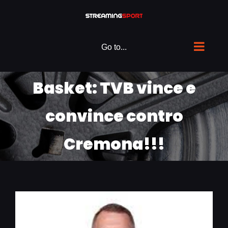
Skip
to
content
Go to...
Basket: TVB vince e
convince contro
Cremona!!!