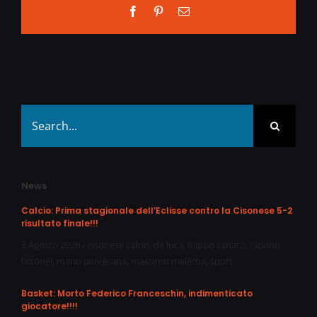
Facebook
Pinterest
Email
Search
for:
News
Calcio: Prima stagionale dell’Eclisse contro la Cisonese 5-2
risultato finale!!!
8 Agosto 2026
/
cisonese calcio
,
de luca
,
filippo canato
,
luciano
tittonel
,
mario piovesana
,
massimo malerba
,
sport
Basket: Morto Federico Franceschin, indimenticato
giocatore!!!!