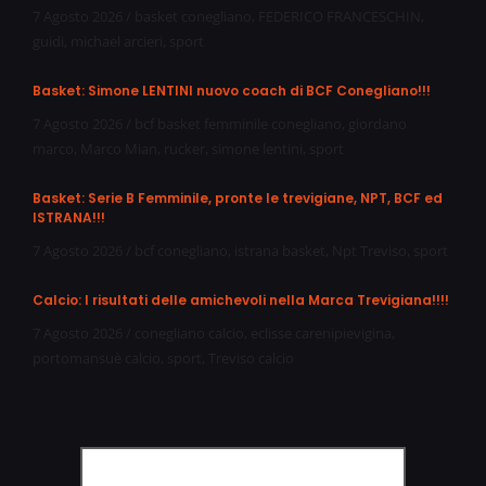
7 Agosto 2026
/
basket conegliano
,
FEDERICO FRANCESCHIN
,
guidi
,
michael arcieri
,
sport
Basket: Simone LENTINI nuovo coach di BCF Conegliano!!!
7 Agosto 2026
/
bcf basket femminile conegliano
,
giordano
marco
,
Marco Mian
,
rucker
,
simone lentini
,
sport
Basket: Serie B Femminile, pronte le trevigiane, NPT, BCF ed
ISTRANA!!!
7 Agosto 2026
/
bcf conegliano
,
istrana basket
,
Npt Treviso
,
sport
Calcio: I risultati delle amichevoli nella Marca Trevigiana!!!!
7 Agosto 2026
/
conegliano calcio
,
eclisse carenipievigina
,
portomansuè calcio
,
sport
,
Treviso calcio