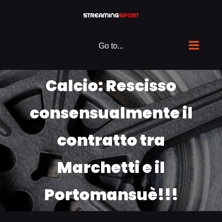
Skip
to
content
Go to...
Calcio: Rescisso
consensualmente il
contratto tra
Marchetti e il
Portomansuè!!!