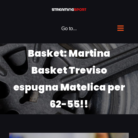
Skip
to
content
Go to...
Basket: Martina
Basket Treviso
espugna Matelica per
62-55!!