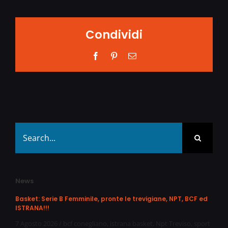
Condividi
Facebook
Pinterest
Email
Search
for:
News
Basket: Serie B Femminile, pronte le trevigiane, NPT, BCF ed
ISTRANA!!!
7 Agosto 2026
/
bcf conegliano
,
istrana basket
,
Npt Treviso
,
sport