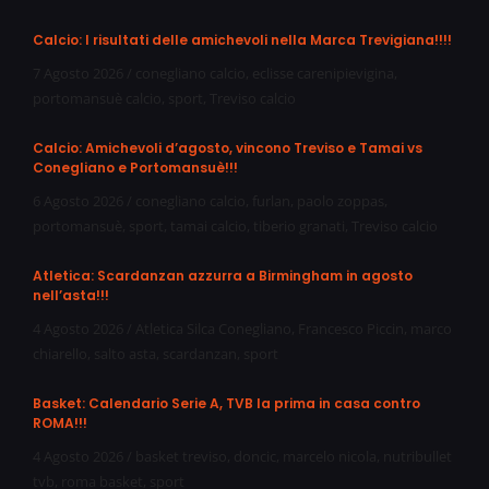
Calcio: I risultati delle amichevoli nella Marca Trevigiana!!!!
7 Agosto 2026
/
conegliano calcio
,
eclisse carenipievigina
,
portomansuè calcio
,
sport
,
Treviso calcio
Calcio: Amichevoli d’agosto, vincono Treviso e Tamai vs
Conegliano e Portomansuè!!!
6 Agosto 2026
/
conegliano calcio
,
furlan
,
paolo zoppas
,
portomansuè
,
sport
,
tamai calcio
,
tiberio granati
,
Treviso calcio
Atletica: Scardanzan azzurra a Birmingham in agosto
nell’asta!!!
4 Agosto 2026
/
Atletica Silca Conegliano
,
Francesco Piccin
,
marco
chiarello
,
salto asta
,
scardanzan
,
sport
Basket: Calendario Serie A, TVB la prima in casa contro
ROMA!!!
4 Agosto 2026
/
basket treviso
,
doncic
,
marcelo nicola
,
nutribullet
tvb
,
roma basket
,
sport