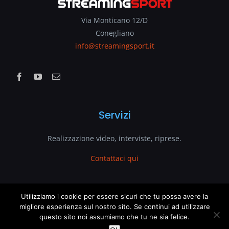
Via Monticano 12/D
Conegliano
info@streamingsport.it
Servizi
Realizzazione video, interviste, riprese.
Contattaci qui
www.streamingsport.it
Utilizziamo i cookie per essere sicuri che tu possa avere la
migliore esperienza sul nostro sito. Se continui ad utilizzare
questo sito noi assumiamo che tu ne sia felice.
è un sito web di
VenetoGlobe.com
This website uses cookies and third party services.
OK