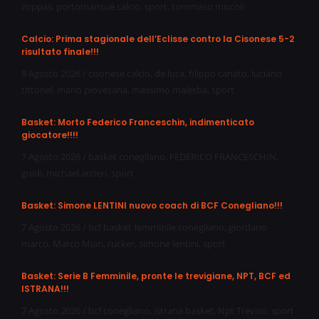
zoppas
,
portomansuè calcio
,
sport
,
tommaso miccoli
Calcio: Prima stagionale dell’Eclisse contro la Cisonese 5-2
risultato finale!!!
8 Agosto 2026
/
cisonese calcio
,
de luca
,
filippo canato
,
luciano
tittonel
,
mario piovesana
,
massimo malerba
,
sport
Basket: Morto Federico Franceschin, indimenticato
giocatore!!!!
7 Agosto 2026
/
basket conegliano
,
FEDERICO FRANCESCHIN
,
guidi
,
michael arcieri
,
sport
Basket: Simone LENTINI nuovo coach di BCF Conegliano!!!
7 Agosto 2026
/
bcf basket femminile conegliano
,
giordano
marco
,
Marco Mian
,
rucker
,
simone lentini
,
sport
Basket: Serie B Femminile, pronte le trevigiane, NPT, BCF ed
ISTRANA!!!
7 Agosto 2026
/
bcf conegliano
,
istrana basket
,
Npt Treviso
,
sport