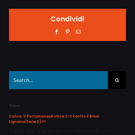
Condividi
Facebook
Pinterest
Email
Search
for:
News
Calcio: Il Portomansuè vince 2-0 contro il Brian
Lignano(Serie D)!!!!
8 Agosto 2026
/
brian lignano calcio
,
maurizio bedin
,
paolo