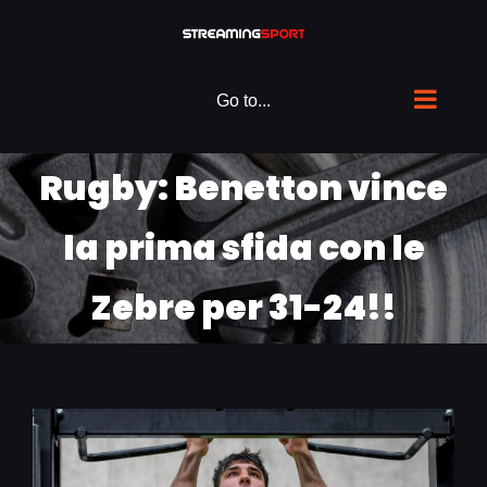
Skip
to
content
Go to...
Rugby: Benetton vince
la prima sfida con le
Zebre per 31-24!!