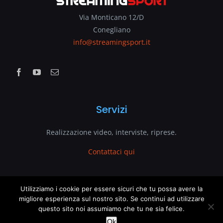
Via Monticano 12/D
Conegliano
info@streamingsport.it
Servizi
Realizzazione video, interviste, riprese.
Contattaci qui
www.streamingsport.it
Utilizziamo i cookie per essere sicuri che tu possa avere la
migliore esperienza sul nostro sito. Se continui ad utilizzare
questo sito noi assumiamo che tu ne sia felice.
è un sito web di
VenetoGlobe.com
This website uses cookies and third party services.
OK
Ok