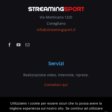
Via Monticano 12/D
Conegliano
info@streamingsport.it
Servizi
Realizzazione video, interviste, riprese.
Contattaci qui
www.streamingsport.it
Utilizziamo i cookie per essere sicuri che tu possa avere la
This website uses cookies and third party services.
migliore esperienza sul nostro sito. Se continui ad utilizzare