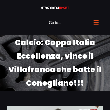
Skip
to
content
Go to...
Calcio: Coppa Italia
Eccellenza, vince il
Villafranca che batte il
Conegliano!!!