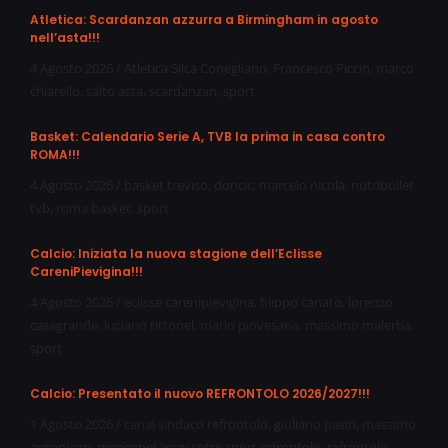
Atletica: Scardanzan azzurra a Birmingham in agosto
nell’asta!!!
4 Agosto 2026
/
Atletica Silca Conegliano
,
Francesco Piccin
,
marco
chiarello
,
salto asta
,
scardanzan
,
sport
Basket: Calendario Serie A, TVB la prima in casa contro
ROMA!!!
4 Agosto 2026
/
basket treviso
,
doncic
,
marcelo nicola
,
nutribullet
tvb
,
roma basket
,
sport
Calcio: Iniziata la nuova stagione dell’Eclisse
CareniPievigina!!!
4 Agosto 2026
/
eclisse carenipievigina
,
filippo canato
,
lorenzo
casagrande
,
luciano tittonel
,
mario piovesana
,
massimo malerba
,
sport
Calcio: Presentato il nuovo REFRONTOLO 2026/2027!!!
1 Agosto 2026
/
canal sindaco refrontolo
,
giuliano pasin
,
massimo
antoniazzi
,
meneghel assessotre sport refrontolo
,
refrontolo