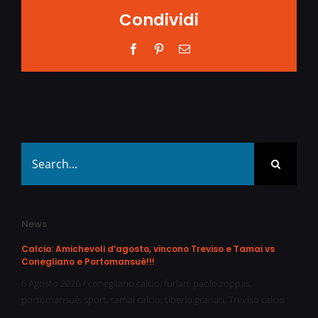
Condividi
Facebook
Pinterest
Email
Search
for:
News
Calcio: Amichevoli d’agosto, vincono Treviso e Tamai vs
Conegliano e Portomansuè!!!
6 Agosto 2026
/
conegliano calcio
,
furlan
,
paolo zoppas
,
portomansuè
,
sport
,
tamai calcio
,
tiberio granati
,
Treviso calcio