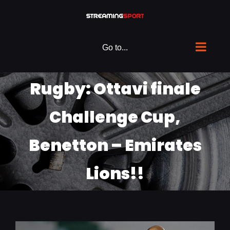
Skip
to
content
Go to...
Rugby: Ottavi finale
Challenge Cup,
Benetton – Emirates
Lions!!