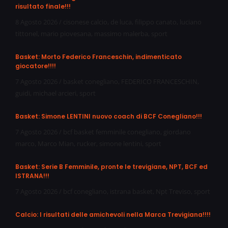
risultato finale!!!
8 Agosto 2026
/
cisonese calcio
,
de luca
,
filippo canato
,
luciano
tittonel
,
mario piovesana
,
massimo malerba
,
sport
Basket: Morto Federico Franceschin, indimenticato
giocatore!!!!
7 Agosto 2026
/
basket conegliano
,
FEDERICO FRANCESCHIN
,
guidi
,
michael arcieri
,
sport
Basket: Simone LENTINI nuovo coach di BCF Conegliano!!!
7 Agosto 2026
/
bcf basket femminile conegliano
,
giordano
marco
,
Marco Mian
,
rucker
,
simone lentini
,
sport
Basket: Serie B Femminile, pronte le trevigiane, NPT, BCF ed
ISTRANA!!!
7 Agosto 2026
/
bcf conegliano
,
istrana basket
,
Npt Treviso
,
sport
Calcio: I risultati delle amichevoli nella Marca Trevigiana!!!!