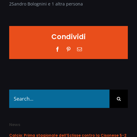
2
Sandro Bolognini e 1 altra persona
Condividi
Facebook
Pinterest
Email
Search
for:
News
Calcio: Prima stagionale dell’Eclisse contro la Cisonese 5-2