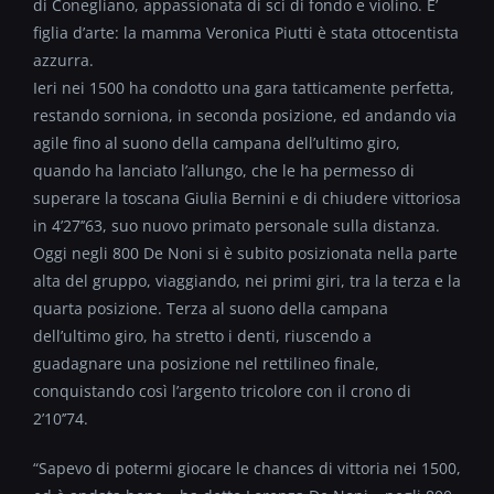
di Conegliano, appassionata di sci di fondo e violino. E’
figlia d’arte: la mamma Veronica Piutti è stata ottocentista
azzurra.
Ieri nei 1500 ha condotto una gara tatticamente perfetta,
restando sorniona, in seconda posizione, ed andando via
agile fino al suono della campana dell’ultimo giro,
quando ha lanciato l’allungo, che le ha permesso di
superare la toscana Giulia Bernini e di chiudere vittoriosa
in 4’27’’63, suo nuovo primato personale sulla distanza.
Oggi negli 800 De Noni si è subito posizionata nella parte
alta del gruppo, viaggiando, nei primi giri, tra la terza e la
quarta posizione. Terza al suono della campana
dell’ultimo giro, ha stretto i denti, riuscendo a
guadagnare una posizione nel rettilineo finale,
conquistando così l’argento tricolore con il crono di
2’10’’74.
“Sapevo di potermi giocare le chances di vittoria nei 1500,