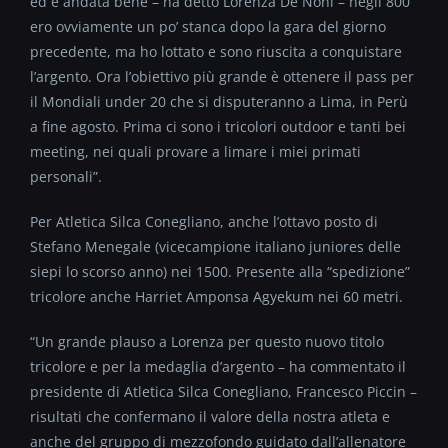
ed è andata bene – ha detto Lorenza De Noni – negli 800
ero ovviamente un po’ stanca dopo la gara del giorno
precedente, ma ho lottato e sono riuscita a conquistare
l’argento. Ora l’obiettivo più grande è ottenere il pass per
il Mondiali under 20 che si disputeranno a Lima, in Perù
a fine agosto. Prima ci sono i tricolori outdoor e tanti bei
meeting, nei quali provare a limare i miei primati
personali”.
Per Atletica Silca Conegliano, anche l’ottavo posto di
Stefano Menegale (vicecampione italiano juniores delle
siepi lo scorso anno) nei 1500. Presente alla “spedizione”
tricolore anche Harriet Amponsa Agyekum nei 60 metri.
“Un grande plauso a Lorenza per questo nuovo titolo
tricolore e per la medaglia d’argento – ha commentato il
presidente di Atletica Silca Conegliano, Francesco Piccin –
risultati che confermano il valore della nostra atleta e
anche del gruppo di mezzofondo guidato dall’allenatore