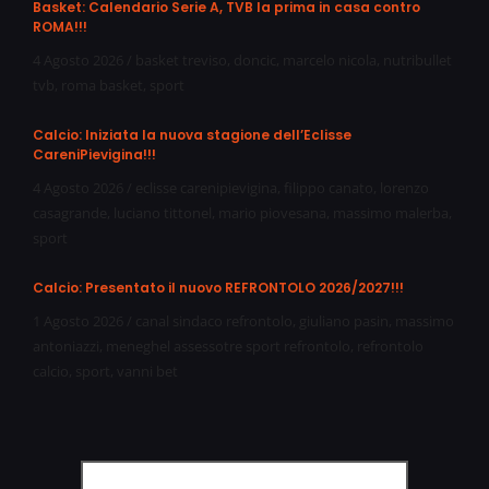
Basket: Calendario Serie A, TVB la prima in casa contro
ROMA!!!
4 Agosto 2026
/
basket treviso
,
doncic
,
marcelo nicola
,
nutribullet
tvb
,
roma basket
,
sport
Calcio: Iniziata la nuova stagione dell’Eclisse
CareniPievigina!!!
4 Agosto 2026
/
eclisse carenipievigina
,
filippo canato
,
lorenzo
casagrande
,
luciano tittonel
,
mario piovesana
,
massimo malerba
,
sport
Calcio: Presentato il nuovo REFRONTOLO 2026/2027!!!
1 Agosto 2026
/
canal sindaco refrontolo
,
giuliano pasin
,
massimo
antoniazzi
,
meneghel assessotre sport refrontolo
,
refrontolo
calcio
,
sport
,
vanni bet