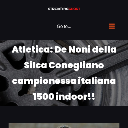
Skip
to
content
Go to...
Atletica: De Noni della
Silca Conegliano
campionessa italiana
1500 indoor!!