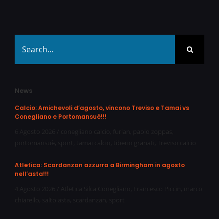
Search
for:
News
Calcio: Amichevoli d’agosto, vincono Treviso e Tamai vs
Conegliano e Portomansuè!!!
6 Agosto 2026
/
conegliano calcio
,
furlan
,
paolo zoppas
,
portomansuè
,
sport
,
tamai calcio
,
tiberio granati
,
Treviso calcio
Atletica: Scardanzan azzurra a Birmingham in agosto
nell’asta!!!
4 Agosto 2026
/
Atletica Silca Conegliano
,
Francesco Piccin
,
marco
chiarello
,
salto asta
,
scardanzan
,
sport