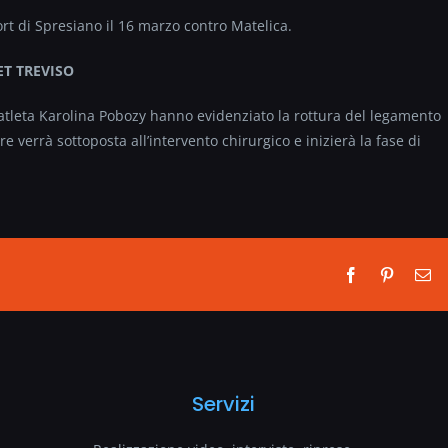
t di Spresiano il 16 marzo contro Matelica.
ET TREVISO
l’atleta Karolina Pobozy hanno evidenziato la rottura del legamento
re verrà sottoposta all’intervento chirurgico e inizierà la fase di
Facebook
Pinterest
Em
Servizi