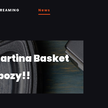
TREAMING
News
Martina Basket
bozy!!