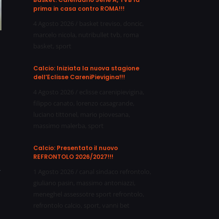
prima in casa contro ROMA!!!
4 Agosto 2026
/
basket treviso
,
doncic
,
marcelo nicola
,
nutribullet tvb
,
roma
basket
,
sport
Calcio: Iniziata la nuova stagione
dell’Eclisse CareniPievigina!!!
4 Agosto 2026
/
eclisse carenipievigina
,
filippo canato
,
lorenzo casagrande
,
luciano tittonel
,
mario piovesana
,
massimo malerba
,
sport
Calcio: Presentato il nuovo
REFRONTOLO 2026/2027!!!
,
1 Agosto 2026
/
canal sindaco refrontolo
,
giuliano pasin
,
massimo antoniazzi
,
meneghel assessotre sport refrontolo
,
refrontolo calcio
,
sport
,
vanni bet