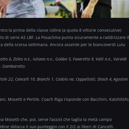
tro la prima della classe Udine (a quota 8 vittorie consecutive)
to di serie A2 LBF. La Posaclima punta sicuramente a raddrizzare il
za della scorsa settimana. Ancora assente per le biancoverdi Lulu
tto 6, Zoleo n.e., Iuliano n.e., Gobbo 5, Favaretto 9, Valli n.e., Varaldi
ll. Gambarotto.
tshi 22, Cancelli 10, Bianchi 1, Codolo ne, Ceppellotti, Shash 4, Agostini
i, Mosetti e Pertile. Coach Riga risponde con Bacchini, Katshitshi
a Mosetti che, poi, serve l’assist che taglia la metà campo
Udine sblocca il suo punteggio con il 2/2 ai liberi di Cancelli.