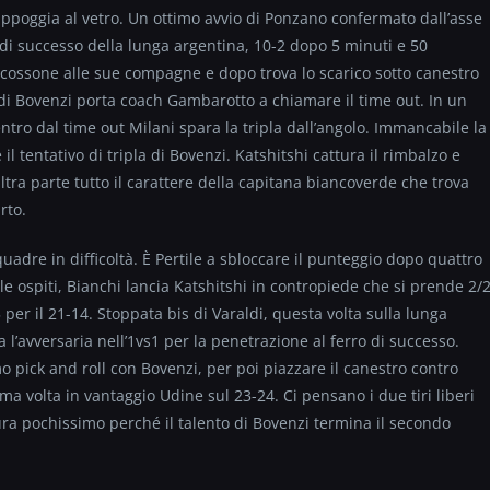
ppoggia al vetro. Un ottimo avvio di Ponzano confermato dall’asse
 di successo della lunga argentina, 10-2 dopo 5 minuti e 50
 scossone alle sue compagne e dopo trova lo scarico sotto canestro
di Bovenzi porta coach Gambarotto a chiamare il time out. In un
ntro dal time out Milani spara la tripla dall’angolo. Immancabile la
il tentativo di tripla di Bovenzi. Katshitshi cattura il rimbalzo e
altra parte tutto il carattere della capitana biancoverde che trova
rto.
adre in difficoltà. È Pertile a sbloccare il punteggio dopo quattro
le ospiti, Bianchi lancia Katshitshi in contropiede che si prende 2/
 per il 21-14. Stoppata bis di Varaldi, questa volta sulla lunga
l’avversaria nell’1vs1 per la penetrazione al ferro di successo.
o pick and roll con Bovenzi, per poi piazzare il canestro contro
ima volta in vantaggio Udine sul 23-24. Ci pensano i due tiri liberi
ura pochissimo perché il talento di Bovenzi termina il secondo