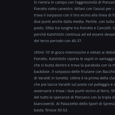
Si rientra in campo con l’aggressività di Ponza
Fiorotto sotto canestro. Milani con l’assist per i
trova il sorpasso con il tiro vicino alla linea di
due punti anche dalla media. Pertile, con tutta l
posto. Sfida tra lunghe tra Fiorotto e Cancelli:
perché Katshitshi continua ad ed essere devast
del terzo periodo con 40-37.
Ultimi 10’ di gioco intensissimi e vietati ai deb
Fiorotto. Katshitshi riporta le ospiti in vantagg
che si butta dentro e trova la parabola con la 
backdoor. Il sorpasso delle friulane con Bacchi
di Varaldi in lunetta. Udine è la prima della cl
che poi lascia Varaldi sul posto col palleggio e 
avversarie e trova i due punti vicino al ferro.
del tutto le speranze di Ponzano con la tripla d
biancoverdi. Al Palazzetto dello Sport di Spres
basta: finisce 50-53.