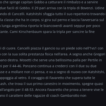
no che spinge capitan Gobbo a catturare il rimbalzo e a servire
 due facili di Gobbo. Il 29 pari arriva con la tripla di Bovenzi. Udine
 fondo di Cancelli. Katshitshi sfoggia tutto il suo repertorio trovando 
a classe che ha in corpo, si gira sul perno e lascia l’avversaria sul
 la lunga argentina riporta le biancoverdi avanti seppur per poco
ante. Cami Kirschenbaum spara la tripla per sancire la fine
oli di cuore. Cancelli piazza il gancio su un piede solo nell’1vs1 con
io con la sua solita prestanza fisica nell’area. A segno anche Gregori
mano destra. Mosetti che serve una bellissima palla per Pertile in
ni per il 44-46. Ponzano continua a crederci con il due su due
asse e a mollare non ci pensa, e va a segno di nuovo con Katshitshi,
appoggia al vetro. Il coraggio di Favaretto che supera tutte le
 Shash, che trova il suo primo canestro in movimento, spegne quasi
all’angolo per il 48-53. Ancora Favaretto che prova a tenere vive le
iano il carattere delle ragazze di coach Gambarotto non