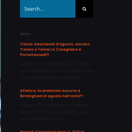
Search
for:
News
Calcio: Amichevoli d’agosto, vincono
Treviso e Tamai vs Conegliano e
Portomansuè!!!
6 Agosto 2026
/
conegliano calcio
,
furlan
,
paolo zoppas
,
portomansuè
,
sport
,
tamai
calcio
,
tiberio granati
,
Treviso calcio
Atletica: Scardanzan azzurra a
Birmingham in agosto nell’asta!!!
4 Agosto 2026
/
Atletica Silca Conegliano
,
Francesco Piccin
,
marco chiarello
,
salto
asta
,
scardanzan
,
sport
Basket: Calendario Serie A, TVB la